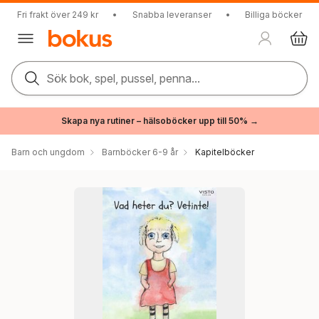
Fri frakt över 249 kr
•
Snabba leveranser
•
Billiga böcker
Sök bok, spel, pussel, penna...
Skapa nya rutiner – hälsoböcker upp till 50% →
Barn och ungdom
Barnböcker 6-9 år
Kapitelböcker