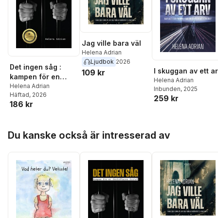
Jag ville bara väl
Helena Adrian
Ljudbok
2026
Det ingen såg :
I skuggan av ett a
109 kr
kampen för en
Helena Adrian
författares frihet
Helena Adrian
Inbunden
, 2025
Häftad
, 2026
259 kr
186 kr
Hoppa över listan
Du kanske också är intresserad av