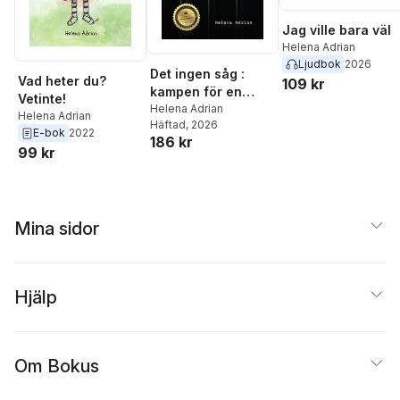
Jag ville bara väl
Helena Adrian
Ljudbok
2026
Det ingen såg :
Vad heter du?
109 kr
kampen för en
Vetinte!
författares frihet
Helena Adrian
Helena Adrian
Häftad
, 2026
E-bok
2022
186 kr
99 kr
Mina sidor
Hjälp
Om Bokus