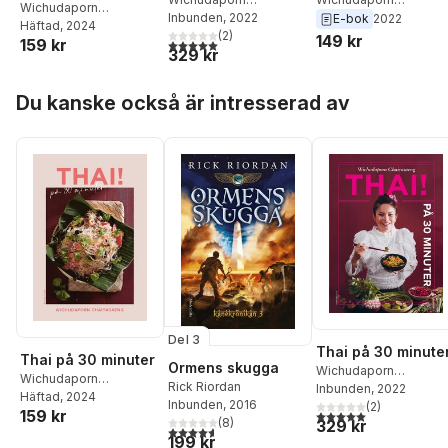
Wichudaporn
Chaiyasaeng
Inbunden
, 2022
Chaiyasaeng
E-bok
2022
Chaiyasaeng
Häftad
, 2024
(
2
)
149 kr
159 kr
5,0
utav 5 stjärnor. Totalt antal röster:
329 kr
Hoppa över listan
Du kanske också är intresserad av
Del 3
Thai på 30 minute
Thai på 30 minuter
Ormens skugga
Wichudaporn
Wichudaporn
Rick Riordan
Chaiyasaeng
Inbunden
, 2022
Chaiyasaeng
Häftad
, 2024
Inbunden
, 2016
(
2
)
159 kr
5,0
utav 5 stjärnor. Tota
(
8
)
329 kr
4,6
utav 5 stjärnor. Totalt antal röster:
199 kr