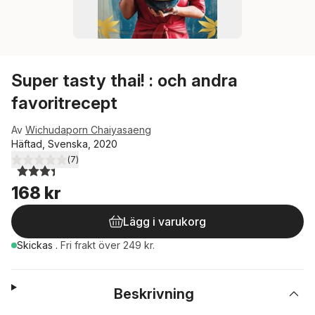
Super tasty thai! : och andra
favoritrecept
Av
Wichudaporn Chaiyasaeng
Häftad, Svenska, 2020
(
7
)
3,4
utav 5 stjärnor. Totalt antal röster:
168 kr
Lägg i varukorg
Skickas
.
Fri frakt över 249 kr.
Beskrivning