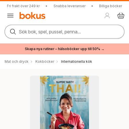
Fri frakt över 249 kr
•
Snabba leveranser
•
Billiga böcker
Sök bok, spel, pussel, penna...
Skapa nya rutiner – hälsoböcker upp till 50% →
Mat och dryck
Kokböcker
Internationella kök