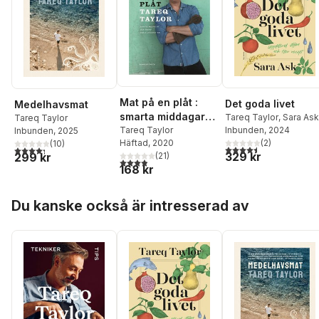
Mat på en plåt :
Det goda livet
Medelhavsmat
smarta middagar
Tareq Taylor
,
Sara Ask
Tareq Taylor
Inbunden
, 2024
och andra enkla
Tareq Taylor
Inbunden
, 2025
(
2
)
Häftad
, 2020
(
10
)
ugnsrätter
4,5
utav 5 stjärnor. Tota
4,3
utav 5 stjärnor. Totalt antal röster:
329 kr
299 kr
(
21
)
3,9
utav 5 stjärnor. Totalt antal röster:
168 kr
Hoppa över listan
Du kanske också är intresserad av