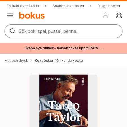
Fri frakt över 249 kr
•
Snabba leveranser
•
Billiga böcker
Sök bok, spel, pussel, penna...
Skapa nya rutiner – hälsoböcker upp till 50% →
Mat och dryck
Kokböcker från kända kockar