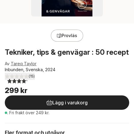
Provläs
Tekniker, tips & genvägar : 50 recept
Av
Tareq Taylor
Inbunden, Svenska, 2024
(
15
)
4,2
utav 5 stjärnor. Totalt antal röster:
299 kr
Lägg i varukorg
.
Fri frakt över 249 kr.
Fler format och utgåvor