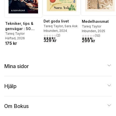
Det goda livet
Medelhavsmat
Tekniker, tips &
Tareq Taylor
,
Sara Ask
Tareq Taylor
genvägar : 50
Inbunden
, 2024
Inbunden
, 2025
recept
Tareq Taylor
(
2
)
(
10
)
4,5
utav 5 stjärnor. Totalt antal röster:
4,3
utav 5 stjärnor. Tota
Häftad
, 2026
329 kr
299 kr
175 kr
Mina sidor
Hjälp
Om Bokus