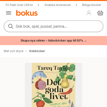
Fri frakt över 249 kr
•
Snabba leveranser
•
Billiga böcker
Sök bok, spel, pussel, penna...
Skapa nya rutiner – hälsoböcker upp till 50% →
Mat och dryck
Kokböcker