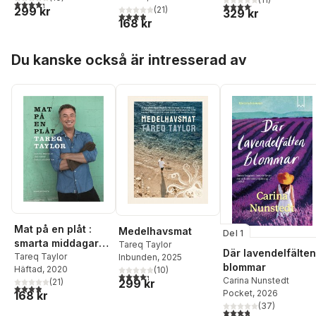
4,3
utav 5 stjärnor. Totalt antal röster:
4,1
utav 5 stjärnor. Total
299 kr
(
21
)
329 kr
3,9
utav 5 stjärnor. Totalt antal röster:
168 kr
Hoppa över listan
Du kanske också är intresserad av
Mat på en plåt :
Medelhavsmat
Del 1
smarta middagar
Tareq Taylor
Där lavendelfälten
och andra enkla
Tareq Taylor
Inbunden
, 2025
blommar
Häftad
, 2020
(
10
)
ugnsrätter
4,3
utav 5 stjärnor. Totalt antal röster:
Carina Nunstedt
299 kr
(
21
)
3,9
utav 5 stjärnor. Totalt antal röster:
Pocket
, 2026
168 kr
(
37
)
3,8
utav 5 stjärnor. Tota