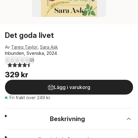
Det goda livet
Av
Tareq Taylor
,
Sara Ask
Inbunden, Svenska, 2024
(
2
)
4,5
utav 5 stjärnor. Totalt antal röster:
329 kr
Lägg i varukorg
.
Fri frakt över 249 kr.
Beskrivning