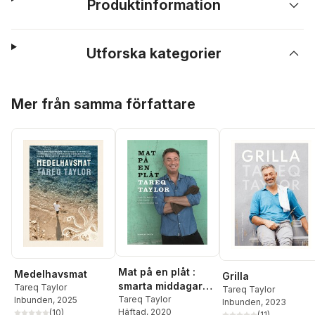
Produktinformation
Utforska kategorier
Hoppa över listan
Mer från samma författare
Mat på en plåt :
Medelhavsmat
Grilla
smarta middagar
Tareq Taylor
Tareq Taylor
och andra enkla
Tareq Taylor
Inbunden
, 2025
Inbunden
, 2023
Häftad
, 2020
(
10
)
ugnsrätter
(
11
)