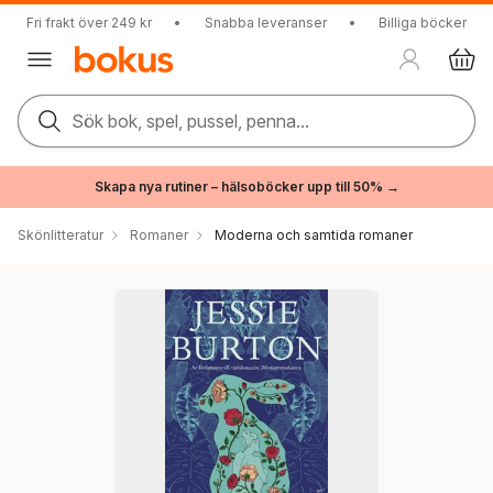
Fri frakt över 249 kr
•
Snabba leveranser
•
Billiga böcker
Sök bok, spel, pussel, penna...
Skapa nya rutiner – hälsoböcker upp till 50% →
Skönlitteratur
Romaner
Moderna och samtida romaner