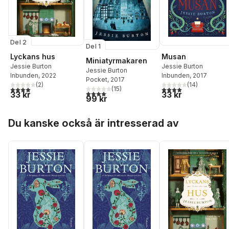
Del 2
Del 1
Lyckans hus
Musan
Miniatyrmakaren
Jessie Burton
Jessie Burton
Jessie Burton
Inbunden
, 2022
Inbunden
, 2017
Pocket
, 2017
(
2
)
(
14
)
4,0
utav 5 stjärnor. Totalt antal röster:
4,0
utav 5 stjärnor. Tota
(
15
)
4,1
utav 5 stjärnor. Totalt antal röster:
33 kr
33 kr
99 kr
Hoppa över listan
Du kanske också är intresserad av