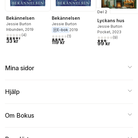
Del 2
Bekännelsen
Bekännelsen
Lyckans hus
Jessie Burton
Jessie Burton
Jessie Burton
Inbunden
, 2019
E-bok
2019
Pocket
, 2023
(
4
)
(
1
)
4,5
utav 5 stjärnor. Totalt antal röster:
(
9
)
4,0
utav 5 stjärnor. Totalt antal röster:
3,2
utav 5 stjärnor. Tota
33 kr
119 kr
99 kr
Mina sidor
Hjälp
Om Bokus