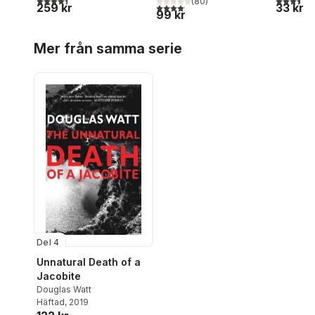
(
80
)
259 kr
33 kr
4,1
utav 5 stjärnor. Totalt antal röster:
99 kr
Hoppa över listan
Mer från samma serie
Del 4
Unnatural Death of a
Jacobite
Douglas Watt
Häftad
, 2019