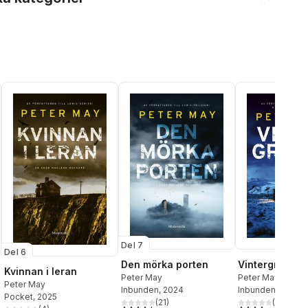
Del 7
Del 6
Den mörka porten
Vintergraven
Kvinnan i leran
Peter May
Peter May
Peter May
Inbunden
, 2024
Inbunden
, 2023
Pocket
, 2025
(
21
)
(
10
)
4,5
utav 5 stjärnor. Totalt antal röster:
4,0
utav 5 stjärnor