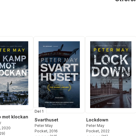
Del 1
 mot klockan
Svarthuset
Lockdown
y
Peter May
Peter May
, 2020
Pocket
, 2016
Pocket
, 2022
29
)
stjärnor. Totalt antal röster: