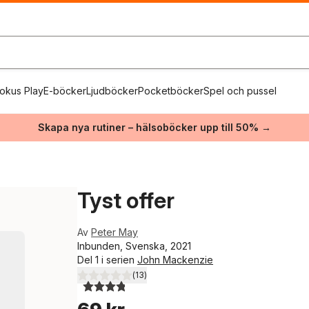
okus Play
E-böcker
Ljudböcker
Pocketböcker
Spel och pussel
Skapa nya rutiner – hälsoböcker upp till 50% →
Tyst offer
Av
Peter May
Inbunden, Svenska, 2021
Del 1 i serien
John Mackenzie
(
13
)
3,8
utav 5 stjärnor. Totalt antal röster: