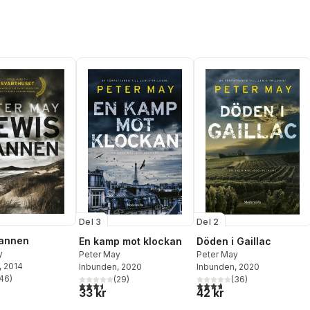
Del 3
Del 2
annen
En kamp mot klockan
Döden i Gaillac
y
Peter May
Peter May
, 2014
Inbunden
, 2020
Inbunden
, 2020
46
)
(
29
)
(
36
)
stjärnor. Totalt antal röster:
3,5
utav 5 stjärnor. Totalt antal röster:
3,7
utav 5 stjärnor. Totalt ant
33 kr
42 kr