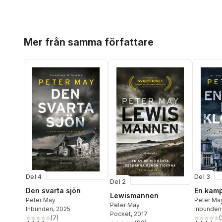
Hoppa över listan
Mer från samma författare
Del 4
Del 3
Del 2
Den svarta sjön
En kamp
Lewismannen
Peter May
Peter Ma
Peter May
Inbunden
, 2025
Inbunden
Pocket
, 2017
(
7
)
(
4,4
utav 5 stjärnor. Totalt antal röster:
3,5
utav 5 