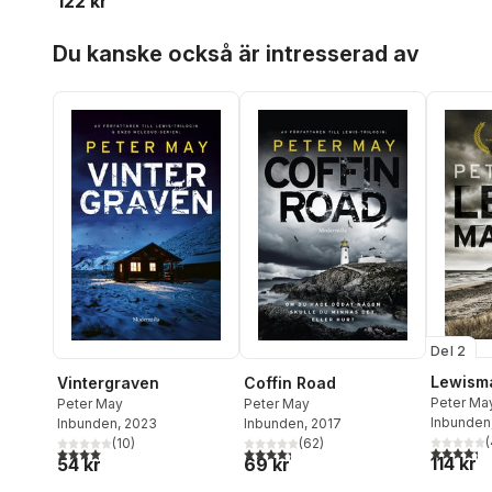
122 kr
Hoppa över listan
Du kanske också är intresserad av
Del 2
Lewism
Vintergraven
Coffin Road
Peter Ma
Peter May
Peter May
Inbunden
Inbunden
, 2023
Inbunden
, 2017
(
(
10
)
(
62
)
4,3
utav 5 
4,0
utav 5 stjärnor. Totalt antal röster:
4,3
utav 5 stjärnor. Totalt antal röster:
114 kr
54 kr
69 kr