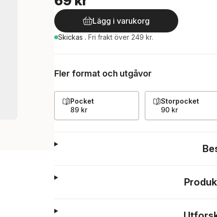
69 kr
Lägg i varukorg
Skickas
.
Fri frakt över 249 kr.
Fler format och utgåvor
Pocket
Storpocket
89 kr
90 kr
Be
Produk
Utfors