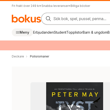
Fri frakt över 249 kr
•
Snabba leveranser
•
Billiga böcker
Sök bok, spel, pussel, penna...
Meny
Erbjudanden
Student
Topplistor
Barn & ungdom
B
Deckare
Polisromaner