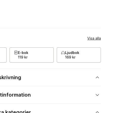
Visa alla
E-bok
Ljudbok
119 kr
169 kr
skrivning
tinformation
ka kategorier