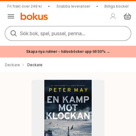
Fri frakt över 249 kr
•
Snabba leveranser
•
Billiga böcker
Sök bok, spel, pussel, penna...
Skapa nya rutiner – hälsoböcker upp till 50% →
Deckare
Deckare