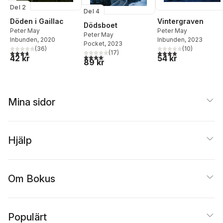
Del 2
Del 4
Döden i Gaillac
Vintergraven
Dödsboet
Peter May
Peter May
Peter May
Inbunden
, 2020
Inbunden
, 2023
Pocket
, 2023
(
36
)
(
10
)
3,7
utav 5 stjärnor. Totalt antal röster:
4,0
utav 5 stjärnor. Tota
(
17
)
4,1
utav 5 stjärnor. Totalt antal röster:
42 kr
54 kr
89 kr
Mina sidor
Hjälp
Om Bokus
Populärt