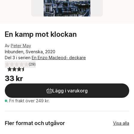
En kamp mot klockan
Av
Peter May
Inbunden, Svenska, 2020
Del 3 i serien
En Enzo Macleod- deckare
(
29
)
3,5
utav 5 stjärnor. Totalt antal röster:
33 kr
Lägg i varukorg
.
Fri frakt över 249 kr.
Fler format och utgåvor
Visa alla