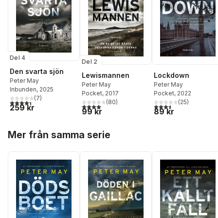
Del 4
Del 2
Den svarta sjön
Lewismannen
Lockdown
Peter May
Peter May
Peter May
Inbunden
, 2025
Pocket
, 2017
Pocket
, 2022
(
7
)
4,4
utav 5 stjärnor. Totalt antal röster:
(
80
)
(
25
)
4,1
utav 5 stjärnor. Totalt antal röster:
3,5
utav 5 stjärnor. Tota
259 kr
99 kr
89 kr
Hoppa över listan
Mer från samma serie