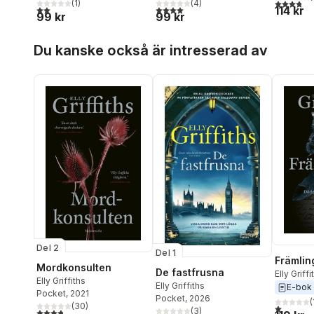
3,8
utav 5 
(
1
)
(
4
)
114 kr
2,0
utav 5 stjärnor. Totalt antal röster:
4,0
utav 5 stjärnor. Totalt antal röster:
99 kr
99 kr
Hoppa över listan
Du kanske också är intresserad av
Del 2
Del 1
Främlin
Mordkonsulten
De fastfrusna
Elly Griffi
Elly Griffiths
Elly Griffiths
E-bok
Pocket
, 2021
Pocket
, 2026
(
(
30
)
1,0
utav 5 
(
3
)
3,8
utav 5 stjärnor. Totalt antal röster: