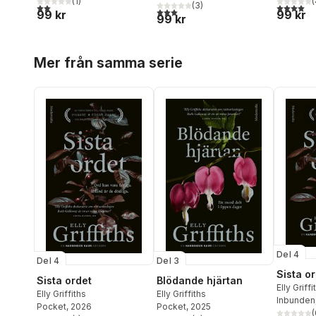
(
1
)
(
(
3
)
2,0
utav 5 stjärnor. Totalt antal röster:
4,0
utav 5 
3,0
utav 5 stjärnor. Totalt antal röster:
99 kr
99 kr
99 kr
Hoppa över listan
Mer från samma serie
Del 4
Del 4
Del 3
Sista o
Sista ordet
Blödande hjärtan
Elly Griffi
Elly Griffiths
Elly Griffiths
Inbunden
Pocket
, 2026
Pocket
, 2025
(