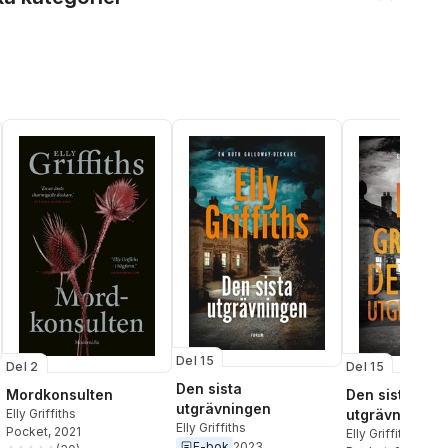
Del 15
Del 2
Del 15
Den sista
Mordkonsulten
Den sista
utgrävningen
Elly Griffiths
utgrävningen
Elly Griffiths
Pocket
, 2021
Elly Griffiths
E-bok
2023
al röster: