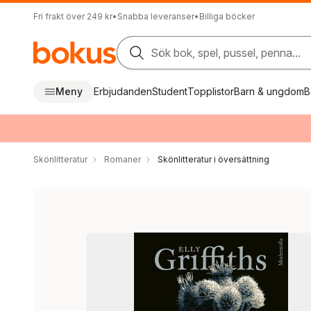
Fri frakt över 249 kr
•
Snabba leveranser
•
Billiga böcker
Sök bok, spel, pussel, penna...
Meny
Erbjudanden
Student
Topplistor
Barn & ungdom
B
Skönlitteratur
Romaner
Skönlitteratur i översättning