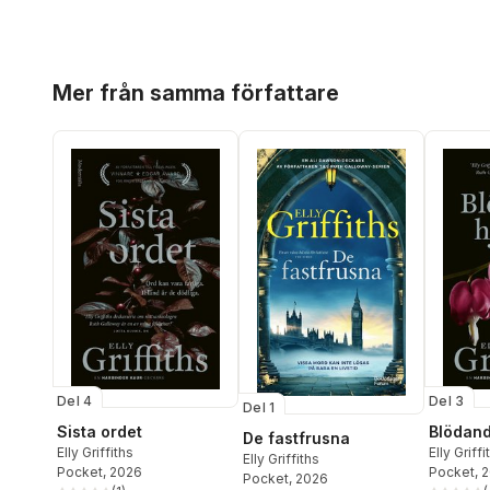
Hoppa över listan
Mer från samma författare
Del 4
Del 3
Del 1
Sista ordet
Blödand
De fastfrusna
Elly Griffiths
Elly Griffi
Elly Griffiths
Pocket
, 2026
Pocket
, 
Pocket
, 2026