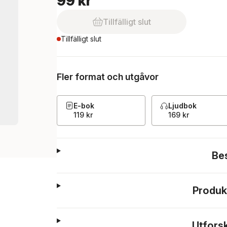
99 kr
Tillfälligt slut
Tillfälligt slut
Fler format och utgåvor
E-bok
Ljudbok
119 kr
169 kr
Be
Produk
Utfors