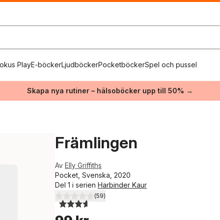
okus Play
E-böcker
Ljudböcker
Pocketböcker
Spel och pussel
Skapa nya rutiner – hälsoböcker upp till 50% →
Främlingen
Av
Elly Griffiths
Pocket, Svenska, 2020
Del 1 i serien
Harbinder Kaur
(
59
)
3,6
utav 5 stjärnor. Totalt antal röster: