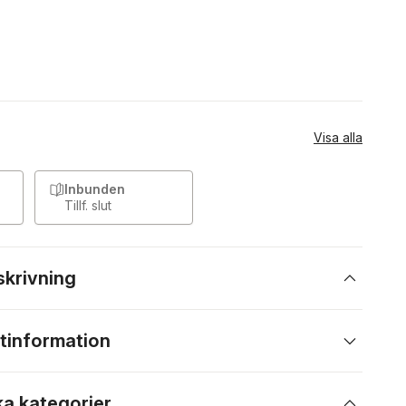
Visa alla
Inbunden
Tillf. slut
skrivning
tinformation
ka kategorier