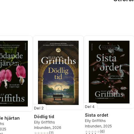
Del 4
Del 2
Sista ordet
Dödlig tid
e hjärtan
Elly Griffiths
Elly Griffiths
ths
Inbunden
, 2025
Inbunden
, 2026
2025
(
6
)
(
2
)
3,8
utav 5 stjärnor. Totalt ant