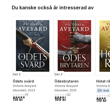
Hoppa över listan
Du kanske också är intresserad av
Del 2
Del 3
Ödets svärd
Ödesbrytaren
Hotat ri
Victoria Aveyard
Victoria Aveyard
Victoria 
Inbunden
, 2023
Inbunden
, 2025
E-bok
(
1
)
(
2
)
(
5,0
utav 5 stjärnor. Totalt antal röster:
4,5
utav 5 stjärnor. Totalt antal röster:
4,0
utav 5 
114 kr
199 kr
119 kr