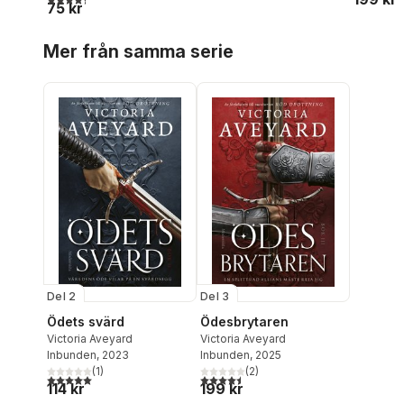
75 kr
Hoppa över listan
Mer från samma serie
Del 2
Del 3
Ödets svärd
Ödesbrytaren
Victoria Aveyard
Victoria Aveyard
Inbunden
, 2023
Inbunden
, 2025
(
1
)
(
2
)
5,0
utav 5 stjärnor. Totalt antal röster:
4,5
utav 5 stjärnor. Totalt antal röster:
114 kr
199 kr