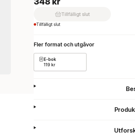
348 kr
Tillfälligt slut
Tillfälligt slut
Fler format och utgåvor
E-bok
119 kr
Be
Produk
Utfors