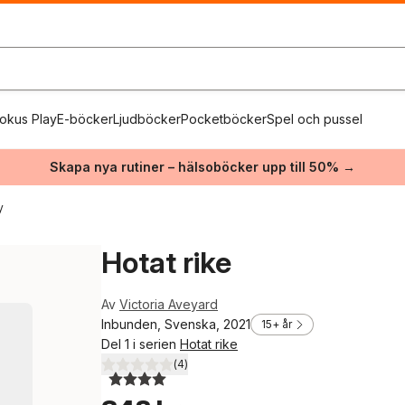
okus Play
E-böcker
Ljudböcker
Pocketböcker
Spel och pussel
Skapa nya rutiner – hälsoböcker upp till 50% →
y
Hotat rike
Av
Victoria Aveyard
Inbunden, Svenska, 2021
15+ år
Del 1 i serien
Hotat rike
(
4
)
4,0
utav 5 stjärnor. Totalt antal röster: