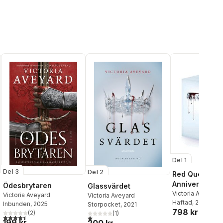
Del 1
Del 3
Del 2
Red Queen 10
Anniversary D
Ödesbrytaren
Glassvärdet
Book Box Set 
Victoria Aveyard
Victoria Aveyard
Victoria Aveyard
Häftad
, 2025
Stenciled Edg
Inbunden
, 2025
Storpocket
, 2021
798 kr
(
2
)
Queen, Glass 
(
1
)
l röster:
4,5
utav 5 stjärnor. Totalt antal röster:
1,0
utav 5 stjärnor. Totalt antal röster:
199 kr