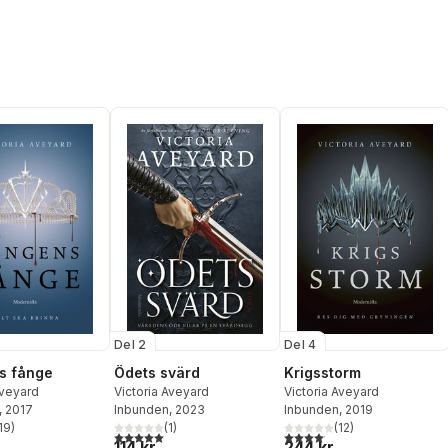
Del 2
Del 4
s fånge
Ödets svärd
Krigsstorm
Aveyard
Victoria Aveyard
Victoria Aveyard
, 2017
Inbunden
, 2023
Inbunden
, 2019
19
)
(
1
)
(
12
)
stjärnor. Totalt antal röster:
5,0
utav 5 stjärnor. Totalt antal röster:
4,1
utav 5 stjärnor. Totalt anta
114 kr
244 kr