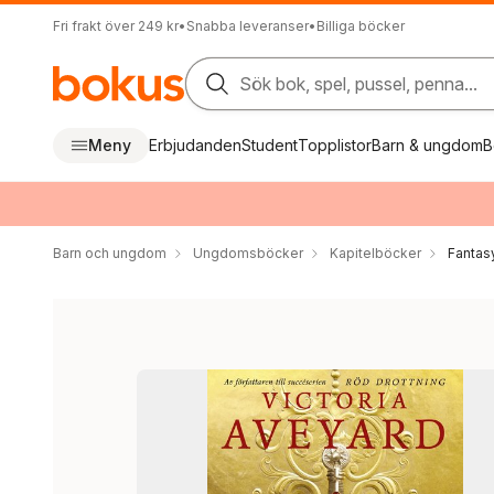
Fri frakt över 249 kr
•
Snabba leveranser
•
Billiga böcker
Sök bok, spel, pussel, penna...
Meny
Erbjudanden
Student
Topplistor
Barn & ungdom
B
Barn och ungdom
Ungdomsböcker
Kapitelböcker
Fantas