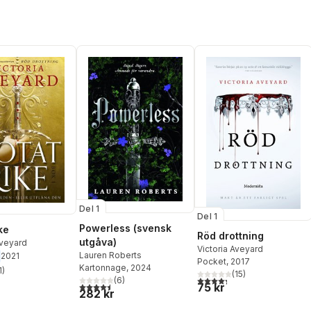
Del 1
Del 1
Powerless (svensk
ke
Röd drottning
utgåva)
Aveyard
Victoria Aveyard
Lauren Roberts
2021
Pocket
, 2017
Kartonnage
, 2024
1
)
(
15
)
stjärnor. Totalt antal röster:
4,3
utav 5 stjärnor. Totalt ant
(
6
)
4,5
utav 5 stjärnor. Totalt antal röster:
75 kr
282 kr