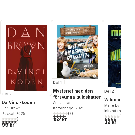
Del 1
Mysteriet med den
Del 2
Del 2
försvunna guldskatten
Wildcard
Da Vinci-koden
Anna Ihrén
Marie Lu
Kartonnage
, 2021
Dan Brown
Inbunden
, 2019
(
3
)
Pocket
, 2025
4,3
utav 5 stjärnor. Totalt antal röster:
(
5
)
4,2
utav 5 stjärnor.
152 kr
(
1
)
39 kr
al röster:
5,0
utav 5 stjärnor. Totalt antal röster:
99 kr