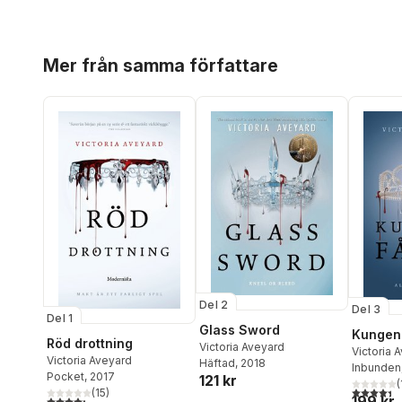
Hoppa över listan
Mer från samma författare
Del 2
Del 3
Del 1
Glass Sword
Kungen
Röd drottning
Victoria Aveyard
Victoria 
Victoria Aveyard
Häftad
, 2018
Inbunden
Pocket
, 2017
121 kr
(
4,4
utav 5 
(
15
)
199 kr
4,3
utav 5 stjärnor. Totalt antal röster: