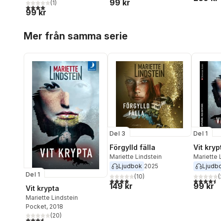
99 kr
(
1
)
4,0
utav 5 stjärnor. Totalt antal röster:
99 kr
Hoppa över listan
Mer från samma serie
Del 3
Del 1
Förgylld fälla
Vit kryp
Mariette Lindstein
Mariette 
Ljudbok
2025
Ljudb
Del 1
(
10
)
(
3,9
utav 5 stjärnor. Totalt antal röster:
4,5
utav 5 
149 kr
99 kr
Vit krypta
Mariette Lindstein
Pocket
, 2018
(
20
)
3,6
utav 5 stjärnor. Totalt antal röster: