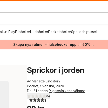
okus Play
E-böcker
Ljudböcker
Pocketböcker
Spel och pussel
Skapa nya rutiner – hälsoböcker upp till 50% →
Sprickor i jorden
Av
Mariette Lindstein
Pocket, Svenska, 2020
Del 2 i serien
Pilgrimsfalkens väktare
(
5
)
4,4
utav 5 stjärnor. Totalt antal röster: