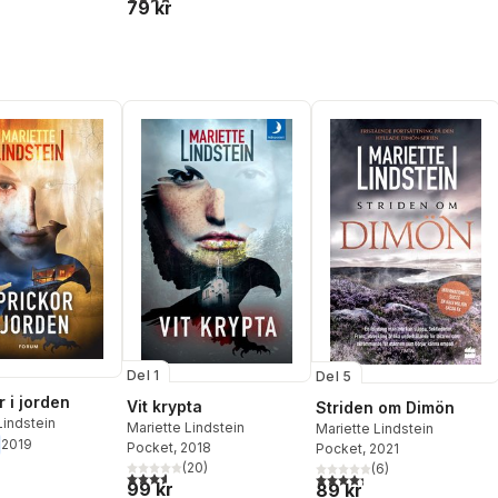
79 kr
Del 1
Del 5
 i jorden
Vit krypta
Striden om Dimön
Lindstein
Mariette Lindstein
Mariette Lindstein
2019
Pocket
, 2018
Pocket
, 2021
(
20
)
(
6
)
3,6
utav 5 stjärnor. Totalt antal röster:
4,3
utav 5 stjärnor. Totalt ant
99 kr
89 kr