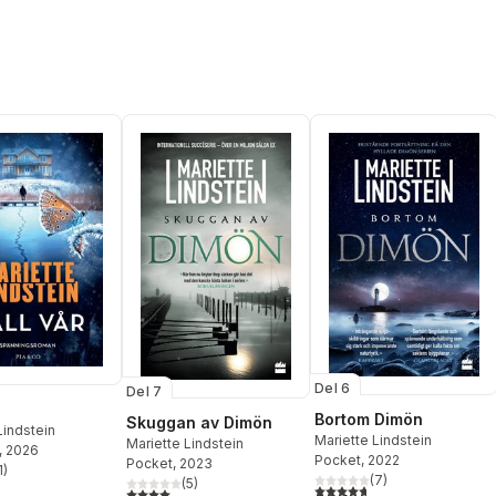
Del 6
Del 7
Bortom Dimön
Skuggan av Dimön
Lindstein
Mariette Lindstein
Mariette Lindstein
, 2026
Pocket
, 2022
Pocket
, 2023
1
)
stjärnor. Totalt antal röster:
(
7
)
(
5
)
4,7
utav 5 stjärnor. Totalt ant
4,0
utav 5 stjärnor. Totalt antal röster: