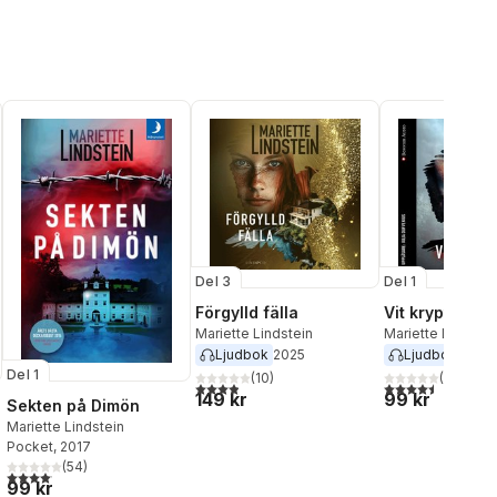
Del 3
Del 1
Förgylld fälla
Vit krypta
Mariette Lindstein
Mariette Lindstei
Ljudbok
2025
Ljudbok
2018
Del 1
(
10
)
(
26
)
3,9
utav 5 stjärnor. Totalt antal röster:
4,5
utav 5 stjärnor.
149 kr
99 kr
Sekten på Dimön
Mariette Lindstein
Pocket
, 2017
(
54
)
4,1
utav 5 stjärnor. Totalt antal röster:
al röster:
99 kr