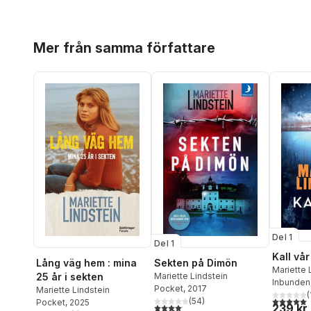
Hoppa över listan
Mer från samma författare
Del 1
Del 1
Kall vår
Lång väg hem : mina
Sekten på Dimön
Mariette 
25 år i sekten
Mariette Lindstein
Inbunden
Pocket
, 2017
Mariette Lindstein
(
5,0
utav 5 
(
54
)
Pocket
, 2025
4,1
utav 5 stjärnor. Totalt antal röster:
239 kr