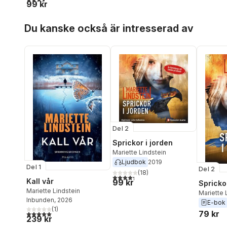
99 kr
Hoppa över listan
Du kanske också är intresserad av
Del 2
Sprickor i jorden
Mariette Lindstein
Ljudbok
2019
Del 1
Del 2
(
18
)
4,3
utav 5 stjärnor. Totalt antal röster:
Kall vår
99 kr
Sprickor
Mariette Lindstein
Mariette 
Inbunden
, 2026
E-bok
(
1
)
79 kr
5,0
utav 5 stjärnor. Totalt antal röster:
239 kr