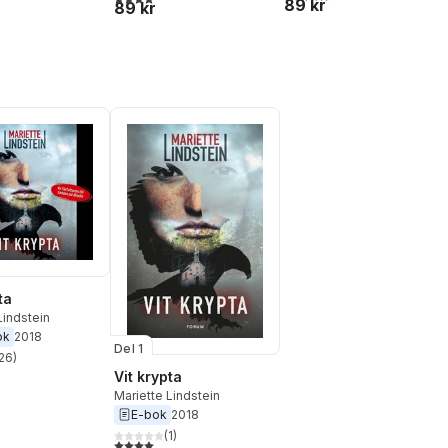
89 kr
89 kr
ta
Lindstein
ok
2018
Del 1
26
)
stjärnor. Totalt antal röster:
Vit krypta
Mariette Lindstein
E-bok
2018
(
1
)
4,0
utav 5 stjärnor. Totalt antal röster: