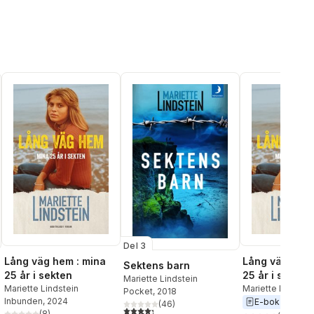
Del 3
Lång väg hem : mina
Lång väg hem 
Sektens barn
25 år i sekten
25 år i sekten
Mariette Lindstein
Mariette Lindstein
Mariette Lindstei
Pocket
, 2018
Inbunden
, 2024
E-bok
2024
(
46
)
4,3
utav 5 stjärnor. Totalt antal röster:
al röster:
(
8
)