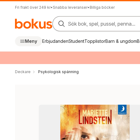
Fri frakt över 249 kr
•
Snabba leveranser
•
Billiga böcker
Sök bok, spel, pussel, penna...
Meny
Erbjudanden
Student
Topplistor
Barn & ungdom
B
Deckare
Psykologisk spänning