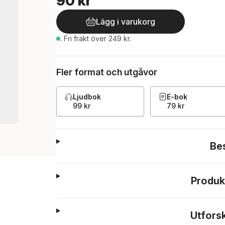
90 kr
Lägg i varukorg
.
Fri frakt över 249 kr.
Fler format och utgåvor
Ljudbok
E-bok
99 kr
79 kr
Be
Produk
Utfors