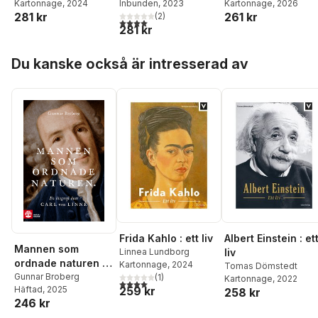
Candil
Kartonnage
, 2024
Drewsen
Inbunden
, 2023
Kartonnage
, 2026
281 kr
261 kr
(
2
)
4,0
utav 5 stjärnor. Totalt antal röster:
281 kr
Hoppa över listan
Du kanske också är intresserad av
Frida Kahlo : ett liv
Albert Einstein : et
Mannen som
Linnea Lundborg
liv
ordnade naturen :
Kartonnage
, 2024
Tomas Dömstedt
en biografi över
Gunnar Broberg
(
1
)
Kartonnage
, 2022
4,0
utav 5 stjärnor. Totalt antal röster:
Häftad
, 2025
259 kr
Carl von Linné
258 kr
246 kr