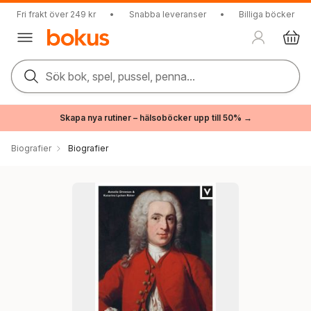
Fri frakt över 249 kr
•
Snabba leveranser
•
Billiga böcker
Sök bok, spel, pussel, penna...
Skapa nya rutiner – hälsoböcker upp till 50% →
Biografier
Biografier