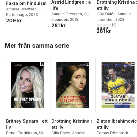
Drottning Kristina 
Astrid Lindgren : a
Fakta om hinduism
ett liv
life
Annelie Drewsen
,
Cilla Dalén
,
Annelie
Annelie Drewsen
,
Cilla
Katarina Lycken Rüter
Kartonnage
, 2023
Drewsen
Inbunden
, 2023
Dalén
Inbunden
, 2018
209 kr
281 kr
(
2
)
4,0
utav 5 stjärnor. Tota
281 kr
Hoppa över listan
Mer från samma serie
Britney Spears : ett
Drottning Kristina :
Zlatan Ibrahimovic
liv
ett liv
ett liv
Bengt Fredrikson
,
Moa
Cilla Dalén
,
Annelie
Tomas Dömstedt