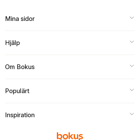
Johansson
,
Frida
Hylander
,
Björn Wiman
Greta Thunberg
,
Torill
Mina sidor
Kornfeldt
,
Malin Wollin
Kata Nylén
,
Kali
Andersson
,
Annahita
Yazdi
,
Ida Olofsson
,
Hjälp
Tyler Young
,
Charlotte
Qvandt
Om Bokus
Populärt
Inspiration