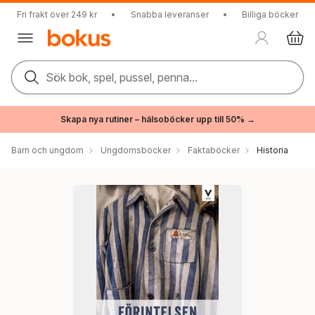
Fri frakt över 249 kr
•
Snabba leveranser
•
Billiga böcker
Sök bok, spel, pussel, penna...
Skapa nya rutiner – hälsoböcker upp till 50% →
Barn och ungdom
Ungdomsböcker
Faktaböcker
Historia