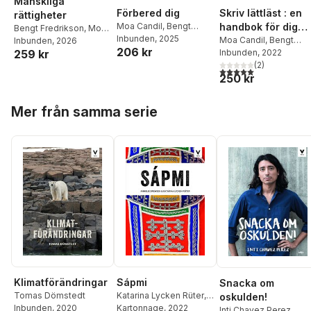
Mänskliga
Förbered dig
Skriv lättläst : en
rättigheter
Moa Candil
,
Bengt
handbok för dig
Bengt Fredrikson
,
Moa
Fredrikson
Inbunden
, 2025
som vill bli förstå
Moa Candil
,
Bengt
Candil
Inbunden
, 2026
206 kr
259 kr
Fredrikson
Inbunden
, 2022
(
2
)
5,0
utav 5 stjärnor. Tota
250 kr
Hoppa över listan
Mer från samma serie
Klimatförändringar
Sápmi
Snacka om
Tomas Dömstedt
Katarina Lycken Rüter
,
oskulden!
Inbunden
, 2020
Annelie Drewsen
Kartonnage
, 2022
Inti Chavez Perez