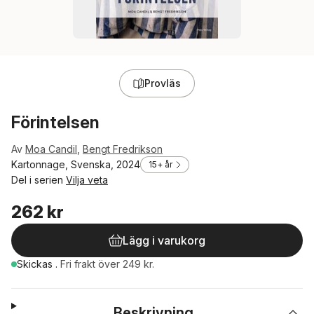
Provläs
Förintelsen
Av
Moa Candil
,
Bengt Fredrikson
Kartonnage, Svenska, 2024
15+ år
Del i serien
Vilja veta
262 kr
Lägg i varukorg
Skickas
.
Fri frakt över 249 kr.
Beskrivning