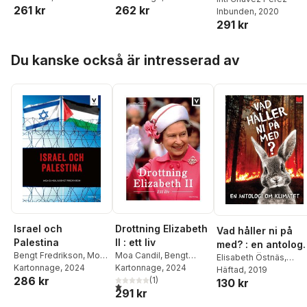
261 kr
262 kr
Inbunden
, 2020
291 kr
Hoppa över listan
Du kanske också är intresserad av
Drottning Elizabeth
Israel och
Vad håller ni på
II : ett liv
Palestina
med? : en antologi
Moa Candil
,
Bengt
Bengt Fredrikson
,
Moa
om klimatet
Elisabeth Östnäs
,
Fredrikson
Kartonnage
, 2024
Candil
Kartonnage
, 2024
Herman Geijer
Häftad
, 2019
,
Mats
286 kr
(
1
)
130 kr
Jonsson
,
Mats
1,0
utav 5 stjärnor. Totalt antal röster:
291 kr
Söderlund
,
Inger
Edelfelt
,
Kalle