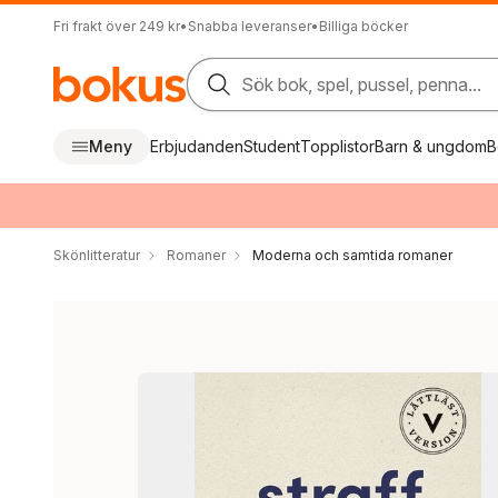
Fri frakt över 249 kr
•
Snabba leveranser
•
Billiga böcker
Sök bok, spel, pussel, penna...
Meny
Erbjudanden
Student
Topplistor
Barn & ungdom
B
Skönlitteratur
Romaner
Moderna och samtida romaner