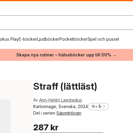
okus Play
E-böcker
Ljudböcker
Pocketböcker
Spel och pussel
Skapa nya rutiner – hälsoböcker upp till 50% →
Straff (lättläst)
Av
Ann-Helén Laestadius
Kartonnage, Svenska, 2024
15+ år
Del i serien
Sápmitrilogin
287 kr