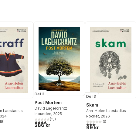
Del 3
Del 3
Post Mortem
Skam
David Lagercrantz
n Laestadius
Ann-Helén Laestadius
Inbunden
, 2025
2024
Pocket
, 2026
(
15
)
3,8
utav 5 stjärnor. Totalt antal röster:
18
)
(
3
)
stjärnor. Totalt antal röster:
3,3
utav 5 stjärnor. Totalt ant
286 kr
99 kr