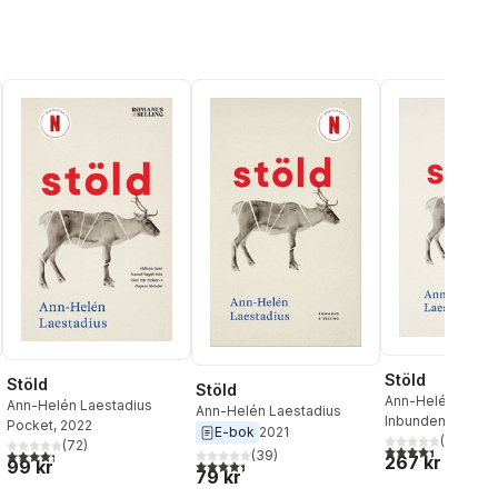
Stöld
Stöld
Stöld
Ann-Helén Laest
Ann-Helén Laestadius
Ann-Helén Laestadius
Inbunden
, 2021
Pocket
, 2022
E-bok
2021
(
65
)
(
72
)
4,4
utav 5 stjärnor
al röster:
4,3
utav 5 stjärnor. Totalt antal röster:
(
39
)
267 kr
4,4
utav 5 stjärnor. Totalt antal röster:
99 kr
79 kr