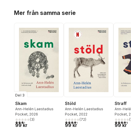
Hoppa över listan
Mer från samma serie
Del 3
Skam
Stöld
Straff
Ann-Helén Laestadius
Ann-Helén Laestadius
Ann-Helé
Pocket
, 2026
Pocket
, 2022
Pocket
, 
(
3
)
(
72
)
(
3,3
utav 5 stjärnor. Totalt antal röster:
4,3
utav 5 stjärnor. Totalt antal röster:
4,4
utav 5 
99 kr
99 kr
99 kr