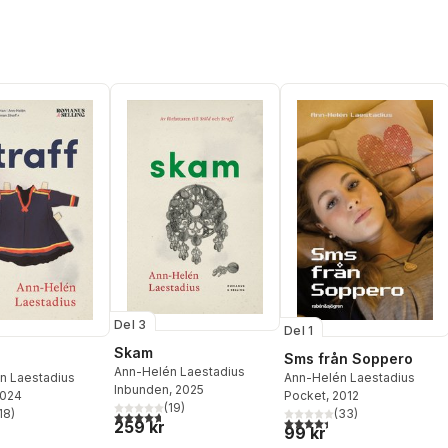
Del 3
Del 1
Skam
Sms från Soppero
Ann-Helén Laestadius
n Laestadius
Ann-Helén Laestadius
Inbunden
, 2025
2024
Pocket
, 2012
(
19
)
18
)
(
33
)
4,7
utav 5 stjärnor. Totalt antal röster:
stjärnor. Totalt antal röster:
4,4
utav 5 stjärnor. Totalt ant
259 kr
99 kr