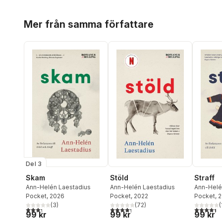
Hoppa över listan
Mer från samma författare
Del 3
Skam
Stöld
Straff
Ann-Helén Laestadius
Ann-Helén Laestadius
Ann-Helé
Pocket
, 2026
Pocket
, 2022
Pocket
, 
(
3
)
(
72
)
(
3,3
utav 5 stjärnor. Totalt antal röster:
4,3
utav 5 stjärnor. Totalt antal röster:
4,4
utav 5 
99 kr
99 kr
99 kr