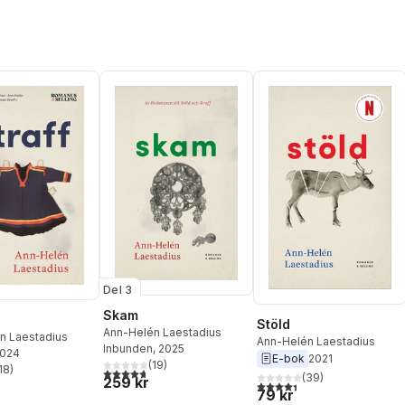
Del 3
Skam
Stöld
Ann-Helén Laestadius
n Laestadius
Ann-Helén Laestadius
Inbunden
, 2025
2024
E-bok
2021
(
19
)
18
)
4,7
utav 5 stjärnor. Totalt antal röster:
stjärnor. Totalt antal röster:
(
39
)
259 kr
4,4
utav 5 stjärnor. Totalt ant
79 kr