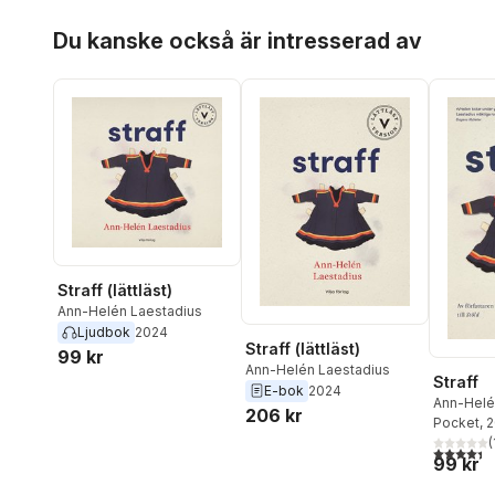
Hoppa över listan
Du kanske också är intresserad av
Straff (lättläst)
Ann-Helén Laestadius
Ljudbok
2024
Straff (lättläst)
99 kr
Ann-Helén Laestadius
Straff
E-bok
2024
Ann-Helé
206 kr
Pocket
, 
(
4,4
utav 5 
99 kr