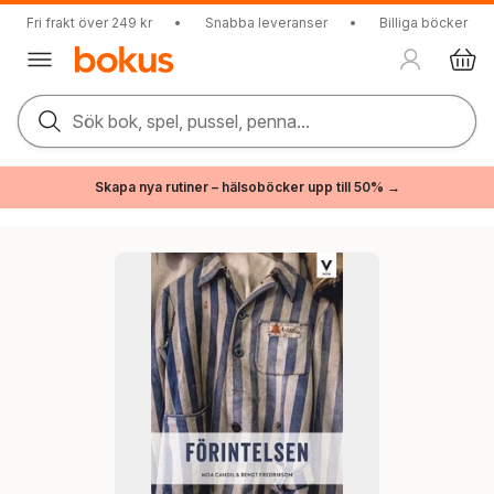
Fri frakt över 249 kr
•
Snabba leveranser
•
Billiga böcker
Sök bok, spel, pussel, penna...
Skapa nya rutiner – hälsoböcker upp till 50% →