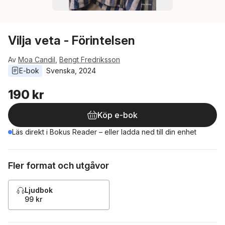
Vilja veta - Förintelsen
Av
Moa Candil
,
Bengt Fredriksson
E-bok
Svenska
, 
2024
190 kr
Köp e-bok
Läs direkt i Bokus Reader – eller ladda ned till din enhet
Fler format och utgåvor
Ljudbok
99 kr