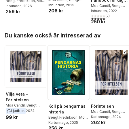
handbok för dig
Bengt Fredrikson
,
Moa
Fredrikson
Inbunden
, 2025
som vill bli förstå
Moa Candil
,
Bengt
Candil
Inbunden
, 2026
206 kr
259 kr
Fredrikson
Inbunden
, 2022
(
2
)
5,0
utav 5 stjärnor. Tota
250 kr
Hoppa över listan
Du kanske också är intresserad av
Vilja veta -
Förintelsen
Moa Candil
,
Bengt
Koll på pengarnas
Förintelsen
Fredriksson
Ljudbok
2024
historia
Moa Candil
,
Bengt
99 kr
Fredrikson
Kartonnage
, 2024
Bengt Fredrikson
,
Moa
262 kr
Candil
Kartonnage
, 2025
256 kr