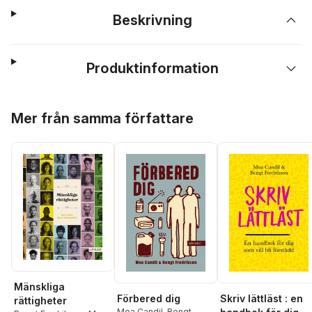
Beskrivning
Produktinformation
Hoppa över listan
Mer från samma författare
Mänskliga
Förbered dig
Skriv lättläst : en
rättigheter
Moa Candil
,
Bengt