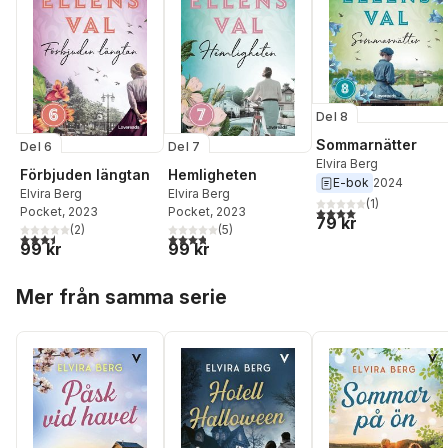
Del 8
Sommarnätter
Del 6
Del 7
Elvira Berg
Förbjuden längtan
Hemligheten
E-bok
2024
Elvira Berg
Elvira Berg
(
1
)
4,0
utav 5 stjärnor. Tota
Pocket
, 2023
Pocket
, 2023
79 kr
(
2
)
(
5
)
3,5
utav 5 stjärnor. Totalt antal röster:
3,8
utav 5 stjärnor. Totalt antal röster:
99 kr
99 kr
Hoppa över listan
Mer från samma serie