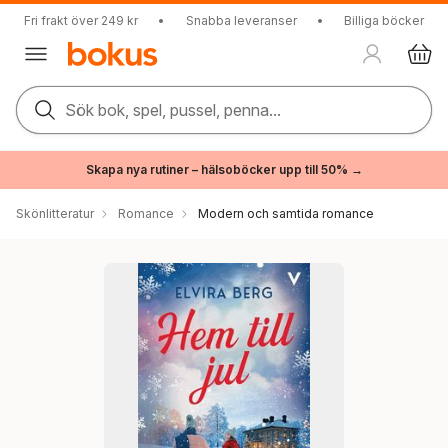
Fri frakt över 249 kr
•
Snabba leveranser
•
Billiga böcker
Sök bok, spel, pussel, penna...
Skapa nya rutiner – hälsoböcker upp till 50% →
Skönlitteratur
Romance
Modern och samtida romance