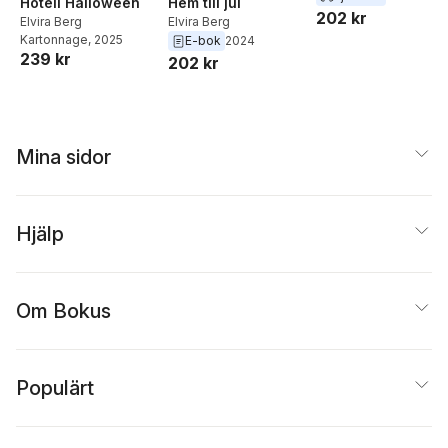
Hotell Halloween
Hem till jul
202 kr
Elvira Berg
Elvira Berg
Kartonnage
, 2025
E-bok
2024
239 kr
202 kr
Mina sidor
Hjälp
Om Bokus
Populärt