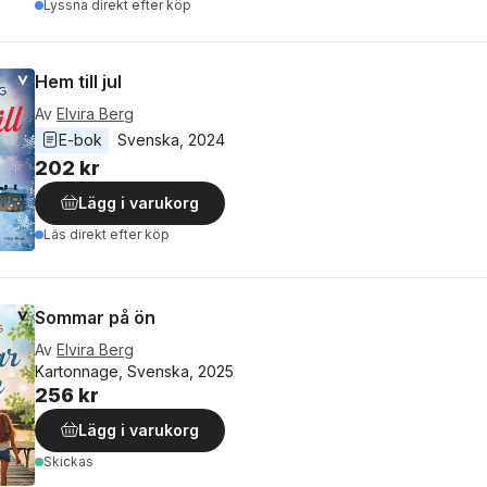
Lyssna direkt efter köp
Hem till jul
Av
Elvira Berg
E-bok
Svenska
, 
2024
202 kr
Lägg i varukorg
Läs direkt efter köp
Sommar på ön
Av
Elvira Berg
Kartonnage, Svenska, 2025
256 kr
Lägg i varukorg
Skickas