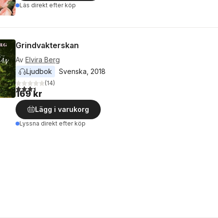
Läs direkt efter köp
Grindvakterskan
Av
Elvira Berg
Ljudbok
Svenska
, 
2018
(
14
)
3,4
utav 5 stjärnor. Totalt antal röster:
169 kr
Lägg i varukorg
Lyssna direkt efter köp