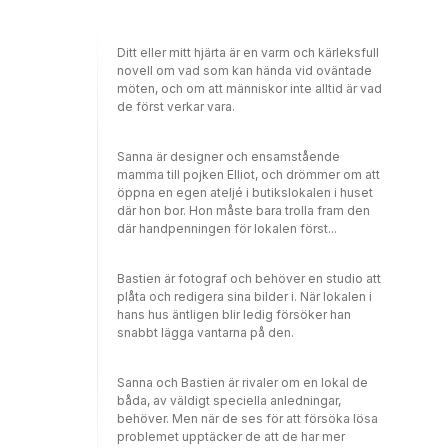
Ditt eller mitt hjärta är en varm och kärleksfull
novell om vad som kan hända vid oväntade
möten, och om att människor inte alltid är vad
de först verkar vara.
Sanna är designer och ensamstående
mamma till pojken Elliot, och drömmer om att
öppna en egen ateljé i butikslokalen i huset
där hon bor. Hon måste bara trolla fram den
där handpenningen för lokalen först...
Bastien är fotograf och behöver en studio att
plåta och redigera sina bilder i. När lokalen i
hans hus äntligen blir ledig försöker han
snabbt lägga vantarna på den.
Sanna och Bastien är rivaler om en lokal de
båda, av väldigt speciella anledningar,
behöver. Men när de ses för att försöka lösa
problemet upptäcker de att de har mer