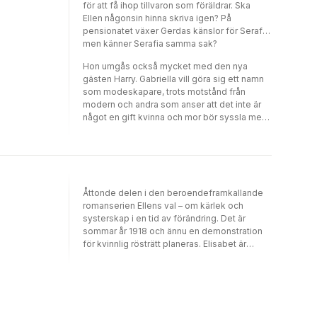
för att få ihop tillvaron som föräldrar. Ska
Ellen någonsin hinna skriva igen? På
pensionatet växer Gerdas känslor för Serafia,
men känner Serafia samma sak?
Hon umgås också mycket med den nya
gästen Harry. Gabriella vill göra sig ett namn
som modeskapare, trots motstånd från
modern och andra som anser att det inte är
något en gift kvinna och mor bör syssla med.
Situationen förvärras av hoten från prästen
Johannes Borelius som riskerar att förstöra
allt, inte bara för Gabriella utan för många fler
av kvinnorna i Ljungsala.
Åttonde delen i den beroendeframkallande
romanserien Ellens val – om kärlek och
systerskap i en tid av förändring. Det är
sommar år 1918 och ännu en demonstration
för kvinnlig rösträtt planeras. Elisabet är
delaktig, men kämpar också för att hålla
familjegården, Storliden, vid liv. Trots att hon
har svårt att släppa Leon händer det något i
henne när hon stöter på nyinflyttade Samuel.
Ingeborg återvänder till Anton efter tiden i