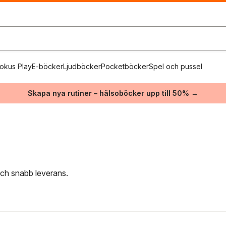
okus Play
E-böcker
Ljudböcker
Pocketböcker
Spel och pussel
Skapa nya rutiner – hälsoböcker upp till 50% →
 och snabb leverans.