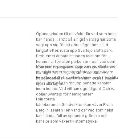
ekonomiska svårigheter och rådgivaren John
kallas in. Han är van att få som han vill men
möter plötsligt motstånd – Ella ifrågasätter
inte bara hans metoder att rädda byrån, utan
hela hans existens.I utkanten av Ellas liv finns
även småbarnspappan Max – varm, trygg och
Öppna grinden till en värld där vad som helst
den perfekta fadersfiguren för Ida. På olika
kan hända ...Trött på sin grå vardag har Sofia
sätt väcker de båda männen något i Ella.
sagt upp sig för att göra något hon alltid
Kommer hon kunna fortsätta som förut i trygg
längtat efter; rusta upp Svartsjö slottspark.
ensamhet? Eller ska hon våga tro på kärleken
Problemet är bara att ingen talat om för
igen?Elvira Bergs första kärleksroman
henne hur förfallen parken är – och vad som
Grindvakterskan möttes av fina recensioner
Men ju mer de gräver upp parken, desto mer
gömmer sig i myllan. Tack och lov får hon
och i Bröllopsbyrån bjuder hon in till en värld
mystiskt beter sig herrgårdens unge ägare,
händige Paul till hjälp, som inte bara kan
av vardagskaos, cremefärgat siden och
Eric Sandel. Sofia vet inte hur hon ska förhålla
trädgården utan och innan utan också ställer
tokiga brudpar, där den stora kärleken kan
sig till Eric, då han rör upp oanade känslor
upp i alla lägen.
komma i olika former.
inom henne. Vad vill han egentligen? Och vad
döljer Svartsjö för hemligheter?
I sin första
kärleksroman Grindvakterskan väver Elvira
Berg in läsaren i en värld där vad som helst
kan hända, full av spirande grönska och
känslor som växer till stormstyrka.