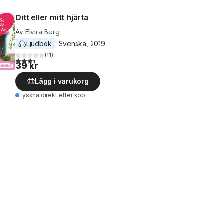
Ditt eller mitt hjärta
Av
Elvira Berg
Ljudbok
Svenska
, 
2019
(
11
)
3,4
utav 5 stjärnor. Totalt antal röster:
39 kr
Lägg i varukorg
Lyssna direkt efter köp