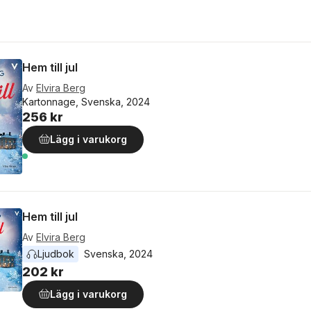
Hem till jul
Av
Elvira Berg
Kartonnage, Svenska, 2024
256 kr
Lägg i varukorg
Hem till jul
Av
Elvira Berg
Ljudbok
Svenska
, 
2024
202 kr
Lägg i varukorg