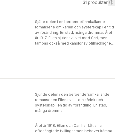
31
produkter
Sjätte delen i en beroendeframkallande
romanserie om kärlek och systerskap i en tid
av förändring. En stad, många drömmar. Året
är 1917. Ellen njuter av livet med Carl, men
tampas också med känslor av otillräcklighet.
Hungersnöd hotar landet och
rösträttskampen är långt från vunnen – det är
så mycket hon vill göra! Ingeborg har börjat
sin läkarpraktik och hennes känslor för Anton
är starkare än någonsin, men kan hon både
leva med honom och behålla sin frihet?
Antons syster Elisabet slåss för Herrgårdens
framtid och får oväntad hjälp av en kärlek
från sitt förflutna. Och Gabriella bär på en
Sjunde delen i den beroendeframkallande
längtan efter mer än bara familjeliv. I takt med
romanserien Ellens val – om kärlek och
att Ellen och hennes vänner ifrågasätter
systerskap i en tid av förändring. En stad,
konservativa traditioner uppdagas nya
många drömmar.
möjligheter, situationer och livsval. Samtidigt
som de bär på en längtan efter kärlek. En
längtan som kan vara både brinnande och
Året är 1918. Ellen och Carl har fått sina
alldeles förbjuden.
efterlängtade tvillingar men behöver kämpa