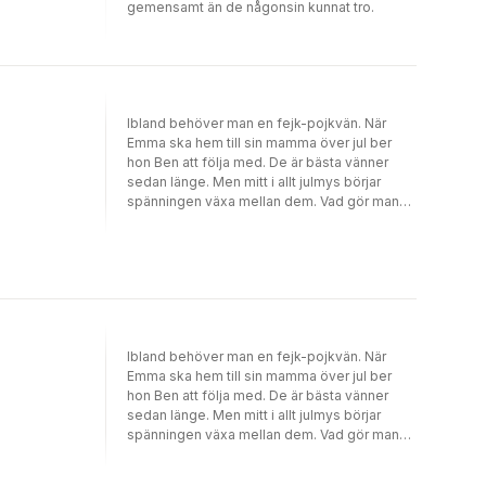
gemensamt än de någonsin kunnat tro.
Ibland behöver man en fejk-pojkvän. När
Emma ska hem till sin mamma över jul ber
hon Ben att följa med. De är bästa vänner
sedan länge. Men mitt i allt julmys börjar
spänningen växa mellan dem. Vad gör man
om man plötsligt får känslor för sin bästa
vän? Hem till jul är den första boken i Elvira
Bergs lättlästa serie om kärlek bland ett gäng
vänner. Serien ”Ett år av kärlek” innehåller
kittlande kärlekshistorier med lyckliga slut.
Böckerna handlar om olika personer och
utspelar sig vid olika årstider i härliga miljöer.
Ibland behöver man en fejk-pojkvän. När
Hem till jul tar upp teman som vänner till
Emma ska hem till sin mamma över jul ber
älskare, relationen mellan mor och dotter och
hon Ben att följa med. De är bästa vänner
att våga följa sitt hjärta. Det är en varm
sedan länge. Men mitt i allt julmys börjar
feelgood som passar vuxna läsare som
spänningen växa mellan dem. Vad gör man
behöver en mycket lättläst bok. Elvira Berg
om man plötsligt får känslor för sin bästa
har tidigare skrivit flera populära
vän?Hem till jul är den första boken i Elvira
kärleksromaner. Hon är också logoped och