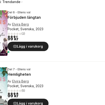
å:
Trendande
Del 6 - Ellens val
Förbjuden längtan
Av
Elvira Berg
Pocket, Svenska, 2023
(
2
)
3,5
utav 5 stjärnor. Totalt antal röster:
99 kr
Lägg i varukorg
Del 7 - Ellens val
Hemligheten
Av
Elvira Berg
Pocket, Svenska, 2023
(
5
)
3,8
utav 5 stjärnor. Totalt antal röster:
99 kr
Lägg i varukorg