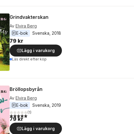
Grindvakterskan
Av
Elvira Berg
E-bok
Svenska
, 
2018
79 kr
Lägg i varukorg
Läs direkt efter köp
Bröllopsbyrån
Av
Elvira Berg
E-bok
Svenska
, 
2019
(
1
)
5,0
utav 5 stjärnor. Totalt antal röster:
79 kr
Lägg i varukorg