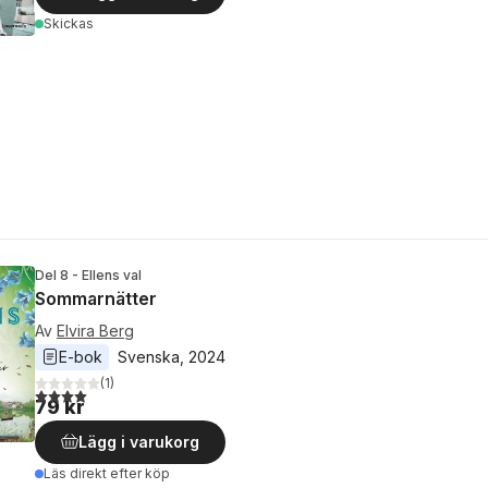
Skickas
Del 8 - Ellens val
Sommarnätter
Av
Elvira Berg
E-bok
Svenska
, 
2024
(
1
)
4,0
utav 5 stjärnor. Totalt antal röster:
79 kr
Lägg i varukorg
Läs direkt efter köp