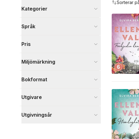
Sorterar p
Kategorier
Böcker
Språk
Skönlitteratur
17
Visa fler
Pris
Visa fler
Miljömärkning
Bokformat
Utgivare
Utgivningsår