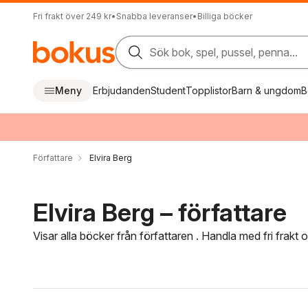
Fri frakt över 249 kr
•
Snabba leveranser
•
Billiga böcker
Sök bok, spel, pussel, penna...
Meny
Erbjudanden
Student
Topplistor
Barn & ungdom
B
Författare
Elvira Berg
Elvira Berg – författare
Visar alla böcker från författaren . Handla med fri frakt
Hoppa över filtreringsmeny