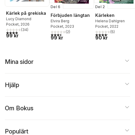
Del 6
Del 2
Kärlek på grekiska
Förbjuden längtan
Kärleken
Lucy Diamond
Elvira Berg
Helena Dahlgren
Pocket
, 2026
Pocket
, 2023
Pocket
, 2022
(
34
)
(
2
)
(
5
)
3,9
utav 5 stjärnor. Totalt antal röster:
3,5
utav 5 stjärnor. Totalt antal röster:
4,2
utav 5 stjärnor. Tota
99 kr
99 kr
90 kr
Mina sidor
Hjälp
Om Bokus
Populärt