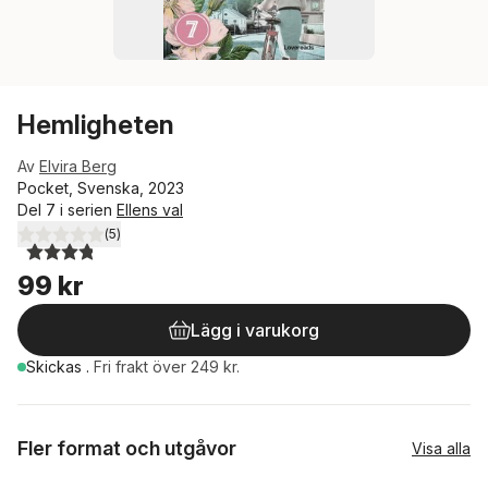
Hemligheten
Av
Elvira Berg
Pocket, Svenska, 2023
Del 7 i serien
Ellens val
(
5
)
3,8
utav 5 stjärnor. Totalt antal röster:
99 kr
Lägg i varukorg
Skickas
.
Fri frakt över 249 kr.
Fler format och utgåvor
Visa alla