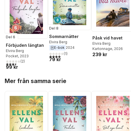
Del 8
Sommarnätter
Del 6
Påsk vid havet
Elvira Berg
Elvira Berg
Förbjuden längtan
E-bok
2024
Kartonnage
, 2026
Elvira Berg
239 kr
(
1
)
4,0
utav 5 stjärnor. Totalt antal röster:
Pocket
, 2023
79 kr
(
2
)
3,5
utav 5 stjärnor. Totalt antal röster:
99 kr
Hoppa över listan
Mer från samma serie