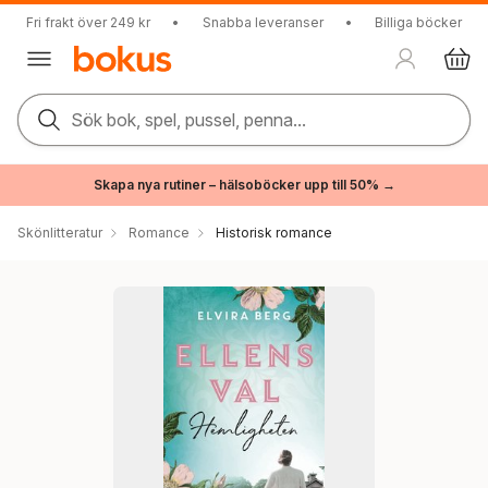
Fri frakt över 249 kr
•
Snabba leveranser
•
Billiga böcker
Sök bok, spel, pussel, penna...
Skapa nya rutiner – hälsoböcker upp till 50% →
Skönlitteratur
Romance
Historisk romance