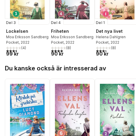
Del 3
Del 4
Del 1
Lockelsen
Friheten
Det nya livet
Moa Eriksson Sandberg
Moa Eriksson Sandberg
Helena Dahlgren
Pocket
, 2022
Pocket
, 2022
Pocket
, 2022
(
4
)
(
8
)
(
8
)
3,5
utav 5 stjärnor. Totalt antal röster:
4,0
utav 5 stjärnor. Totalt antal röster:
3,4
utav 5 stjärnor. Tota
99 kr
90 kr
90 kr
Hoppa över listan
Du kanske också är intresserad av