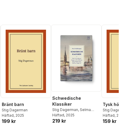
Schwedische
Klassiker
Bränt barn
Tysk höst
Stig Dagerman
,
Selma
Stig Dagerman
Stig Dagerman
Lagerlöf
Häftad
, 2025
,
Astrid Lindgren
,
Häftad
, 2025
Häftad
, 2025
219 kr
August Strindberg
199 kr
159 kr