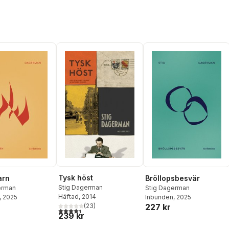
Tysk höst
arn
Bröllopsbesvär
Stig Dagerman
erman
Stig Dagerman
Häftad
, 2014
, 2025
Inbunden
, 2025
227 kr
(
23
)
4,4
utav 5 stjärnor. Totalt antal röster:
239 kr