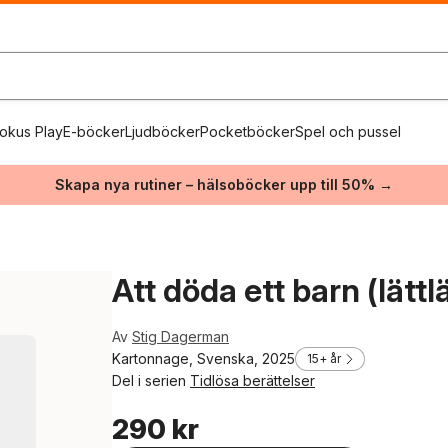
okus Play
E-böcker
Ljudböcker
Pocketböcker
Spel och pussel
Skapa nya rutiner – hälsoböcker upp till 50% →
Att döda ett barn (lättl
Av
Stig Dagerman
Kartonnage, Svenska, 2025
15+ år
Del i serien
Tidlösa berättelser
290 kr