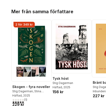
Hoppa över listan
Mer från samma författare
2 för 349 kr
Tysk höst
Bränt b
Stig Dagerman
Skogen - fyra noveller
Stig Dag
Häftad
, 2025
Stig Dagerman
,
Stina
156 kr
Inbunden
227 kr
Jackson
Häftad
, 2025
,
Sofia Jannok
,
Andrea Lundgren
(
1
)
5,0
utav 5 stjärnor. Totalt antal röster:
229 kr