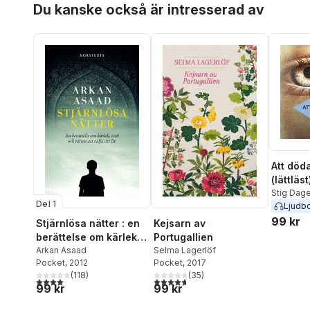
Du kanske också är intresserad av
Att döda
(lättläst
Stig Dag
Del 1
Ljudb
99 kr
Stjärnlösa nätter : en
Kejsarn av
berättelse om kärlek,
Portugallien
svek och rätten att
Arkan Asaad
Selma Lagerlöf
Pocket
, 2012
Pocket
, 2017
välja sitt liv
(
118
)
(
35
)
4,0
utav 5 stjärnor. Totalt antal röster:
4,7
utav 5 stjärnor. Totalt antal röster:
99 kr
99 kr