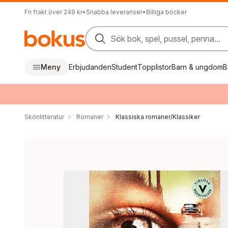
Fri frakt över 249 kr
•
Snabba leveranser
•
Billiga böcker
Sök bok, spel, pussel, penna...
Meny
Erbjudanden
Student
Topplistor
Barn & ungdom
B
Skönlitteratur
Romaner
Klassiska romaner/Klassiker