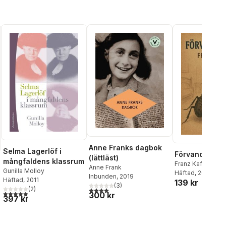
Anne Franks dagbok
Selma Lagerlöf i
Förvandlingen
(lättläst)
mångfaldens klassrum
Franz Kafka
Anne Frank
Gunilla Molloy
Häftad
, 2026
Inbunden
, 2019
Häftad
, 2011
139 kr
(
3
)
(
2
)
4,0
utav 5 stjärnor. Totalt antal röster:
5,0
utav 5 stjärnor. Totalt antal röster:
300 kr
397 kr
al röster: