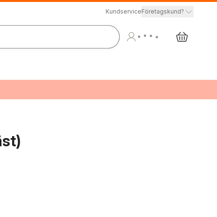
Kundservice
Företagskund?
äst)