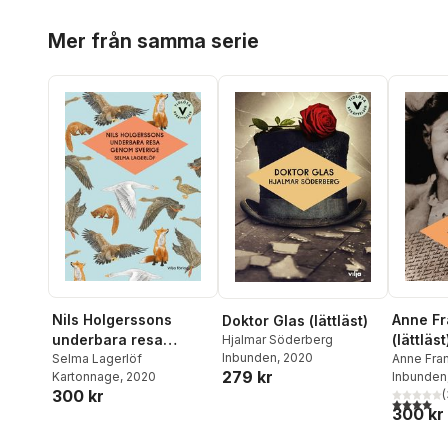
Hoppa över listan
Mer från samma serie
Nils Holgerssons
Anne F
Doktor Glas (lättläst)
underbara resa
(lättläst
Hjalmar Söderberg
Inbunden
, 2020
genom Sverige
Selma Lagerlöf
Anne Fra
279 kr
Kartonnage
, 2020
Inbunden
(lättläst)
300 kr
(
4,0
utav 5 
300 kr
Hoppa över listan