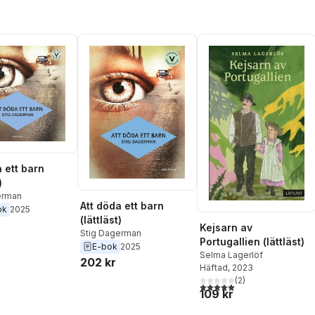
 ett barn
)
erman
Att döda ett barn
ok
2025
(lättläst)
Kejsarn av
Stig Dagerman
Portugallien (lättläst)
E-bok
2025
Selma Lagerlöf
202 kr
Häftad
, 2023
(
2
)
5,0
utav 5 stjärnor. Totalt ant
109 kr