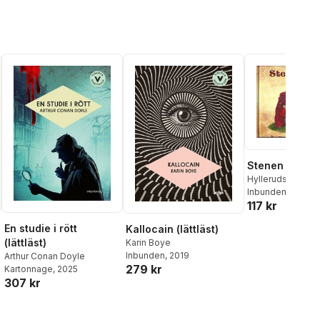
Stenen på vä
Hylleruds Förlag
Inbunden
, 2018
117 kr
En studie i rött
Kallocain (lättläst)
(lättläst)
Karin Boye
Inbunden
, 2019
Arthur Conan Doyle
279 kr
Kartonnage
, 2025
307 kr