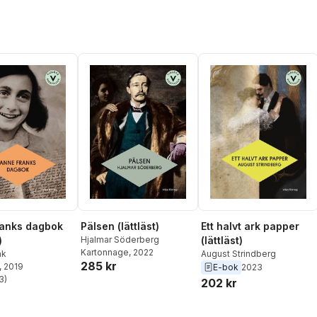
ranks dagbok
Pälsen (lättläst)
Ett halvt ark papper
)
Hjalmar Söderberg
(lättläst)
Kartonnage
, 2022
nk
August Strindberg
285 kr
, 2019
E-bok
2023
3
)
202 kr
stjärnor. Totalt antal röster: