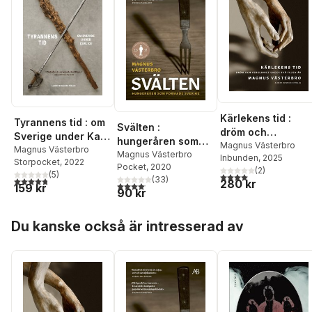
Kärlekens tid :
Tyrannens tid : om
Svälten :
dröm och
Sverige under Karl
hungeråren som
verklighet under
Magnus Västerbro
XII
Magnus Västerbro
formade Sverige
Magnus Västerbro
Inbunden
, 2025
två tusen år
Storpocket
, 2022
Pocket
, 2020
(
2
)
(
5
)
4,0
utav 5 stjärnor. Tota
(
33
)
4,8
utav 5 stjärnor. Totalt antal röster:
280 kr
4,1
utav 5 stjärnor. Totalt antal röster:
159 kr
90 kr
Hoppa över listan
Du kanske också är intresserad av