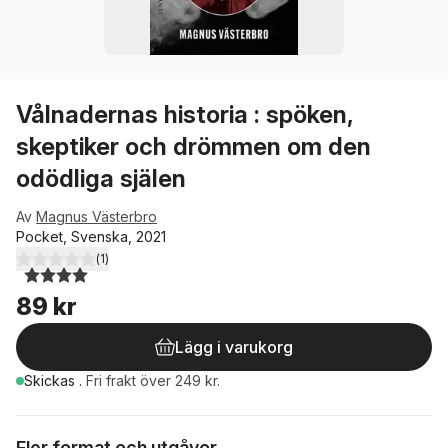
Vålnadernas historia : spöken,
skeptiker och drömmen om den
odödliga själen
Av
Magnus Västerbro
Pocket, Svenska, 2021
(
1
)
4,0
utav 5 stjärnor. Totalt antal röster:
89 kr
Lägg i varukorg
Skickas
.
Fri frakt över 249 kr.
Fler format och utgåvor