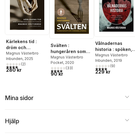
Kärlekens tid :
Vålnadernas
Svälten :
dröm och
historia : spöken,
hungeråren som
verklighet under
Magnus Västerbro
skeptiker och
Magnus Västerbro
formade Sverige
Magnus Västerbro
Inbunden
, 2025
två tusen år
Inbunden
, 2019
drömmen om den
Pocket
, 2020
(
2
)
(
9
)
4,0
utav 5 stjärnor. Totalt antal röster:
odödliga själen
(
33
)
4,0
utav 5 stjärnor. Tota
280 kr
4,1
utav 5 stjärnor. Totalt antal röster:
229 kr
90 kr
Mina sidor
Hjälp