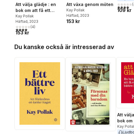
Att välja glädje : en
Att växa genom möten
(
4,0
utav 5 
109 kr
bok om att få ett
Kay Pollak
Häftad
, 2023
bättre liv
Kay Pollak
153 kr
Häftad
, 2023
(
4
)
4,0
utav 5 stjärnor. Totalt antal röster:
153 kr
Hoppa över listan
Du kanske också är intresserad av
Att välj
bok om a
bättre l
Kay Polla
Ljudb