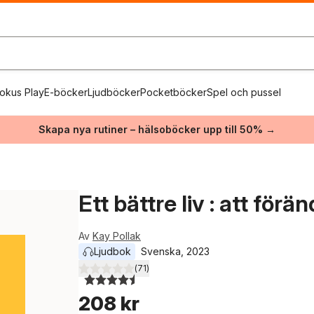
okus Play
E-böcker
Ljudböcker
Pocketböcker
Spel och pussel
Skapa nya rutiner – hälsoböcker upp till 50% →
Ett bättre liv : att förä
Av
Kay Pollak
Ljudbok
Svenska
, 
2023
(
71
)
4,5
utav 5 stjärnor. Totalt antal röster:
208 kr