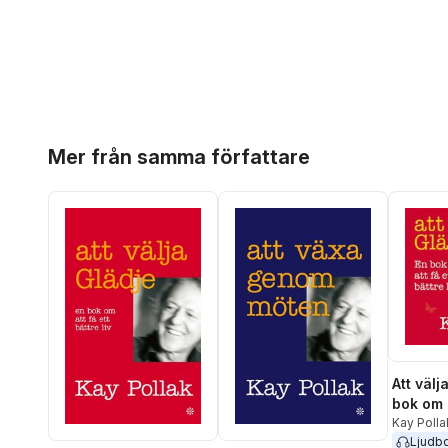
Hoppa över listan
Mer från samma författare
Att välj
bok om a
bättre l
Kay Polla
Ljudb