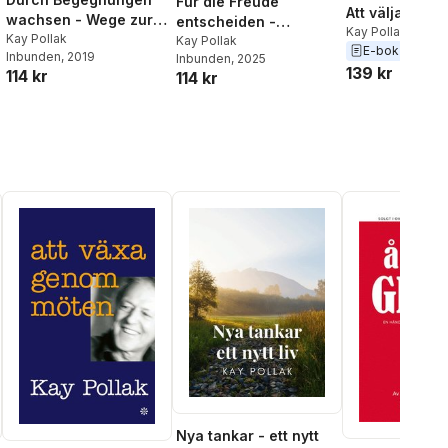
Für die Freude
Att välja glädj
wachsen - Wege zur
entscheiden -
Kay Pollak
achtsamen
Kay Pollak
Gebrauchsanweisung
Kay Pollak
E-bok
Inbunden
, 2019
Inbunden
, 2025
Kommunikation
für ein glücklicheres
139 kr
114 kr
114 kr
Leben
Nya tankar - ett nytt