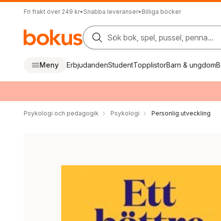
Fri frakt över 249 kr
•
Snabba leveranser
•
Billiga böcker
Sök bok, spel, pussel, penna...
Meny
Erbjudanden
Student
Topplistor
Barn & ungdom
B
Psykologi och pedagogik
Psykologi
Personlig utveckling