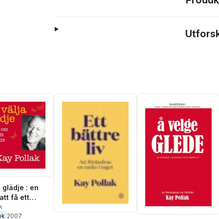
Produk
Utfors
a glädje : en
tt få ett
iv
k
ok
2007