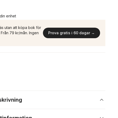
 din enhet
äs utan att köpa bok för
n. Från 79 kr/mån. Ingen
Prova gratis i 60 dagar →
skrivning