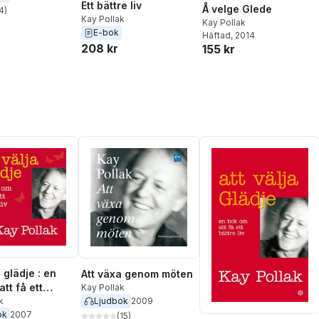
Ett bättre liv
Å velge Glede
4
)
stjärnor. Totalt antal röster:
Kay Pollak
Kay Pollak
E-bok
Häftad
, 2014
208 kr
155 kr
a glädje : en
Att växa genom möten
tt få ett
Kay Pollak
Ljudbok
2009
iv
k
ok
2007
(
15
)