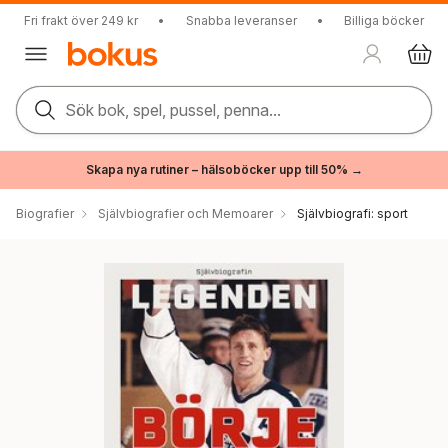
Fri frakt över 249 kr
•
Snabba leveranser
•
Billiga böcker
Sök bok, spel, pussel, penna...
Skapa nya rutiner – hälsoböcker upp till 50% →
Biografier
Självbiografier och Memoarer
Självbiografi: sport