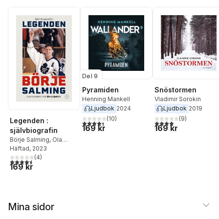
Del 9
Pyramiden
Snöstormen
Henning Mankell
Vladimir Sorokin
Ljudbok
2024
Ljudbok
2019
(
10
)
(
9
)
Legenden :
4,4
utav 5 stjärnor. Totalt antal röster:
3,9
utav 5 stjärnor. Tota
169 kr
169 kr
självbiografin
Börje Salming
,
Ola
Liljedahl
Häftad
, 2023
(
4
)
4,5
utav 5 stjärnor. Totalt antal röster:
169 kr
Mina sidor