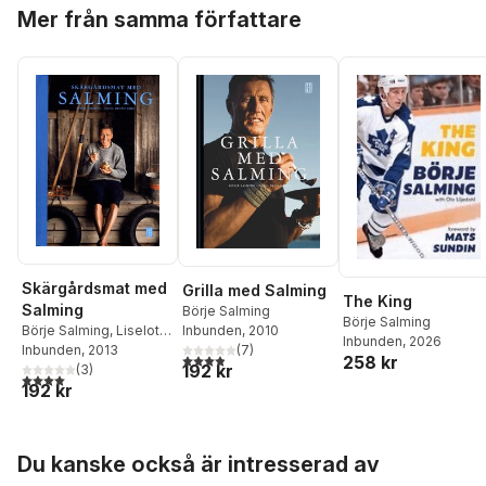
Hoppa över listan
Mer från samma författare
Skärgårdsmat med
Grilla med Salming
The King
Salming
Börje Salming
Börje Salming
Inbunden
, 2010
Börje Salming
,
Liselotte
Inbunden
, 2026
(
7
)
Forslin
Inbunden
,
Mia Gahne
, 2013
3,9
utav 5 stjärnor. Totalt antal röster:
258 kr
192 kr
(
3
)
4,0
utav 5 stjärnor. Totalt antal röster:
192 kr
Hoppa över listan
Du kanske också är intresserad av