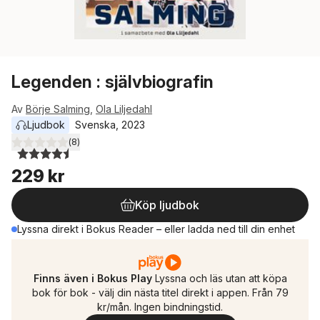
Legenden : självbiografin
Av
Börje Salming
,
Ola Liljedahl
Ljudbok
Svenska
, 
2023
(
8
)
4,5
utav 5 stjärnor. Totalt antal röster:
229 kr
Köp ljudbok
Lyssna direkt i Bokus Reader – eller ladda ned till din enhet
Finns även i Bokus Play
Lyssna och läs utan att köpa
bok för bok - välj din nästa titel direkt i appen. Från 79
kr/mån. Ingen bindningstid.