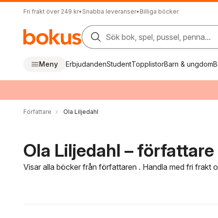
Fri frakt över 249 kr
•
Snabba leveranser
•
Billiga böcker
Sök bok, spel, pussel, penna...
Meny
Erbjudanden
Student
Topplistor
Barn & ungdom
B
Författare
Ola Liljedahl
Ola Liljedahl – författare
Visar alla böcker från författaren . Handla med fri frakt
Hoppa över filtreringsmeny