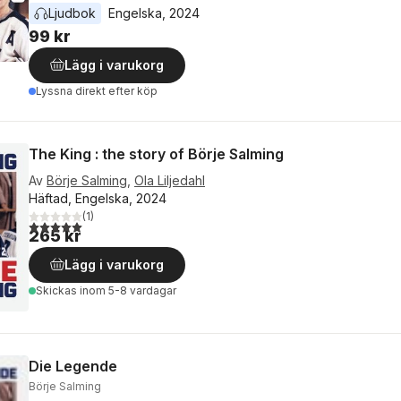
Ljudbok
Engelska
, 
2024
99 kr
Lägg i varukorg
Lyssna direkt efter köp
The King : the story of Börje Salming
Av
Börje Salming
,
Ola Liljedahl
Häftad, Engelska, 2024
(
1
)
5,0
utav 5 stjärnor. Totalt antal röster:
265 kr
Lägg i varukorg
Skickas
inom 5-8 vardagar
Die Legende
Börje Salming