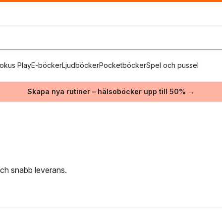
okus Play
E-böcker
Ljudböcker
Pocketböcker
Spel och pussel
Skapa nya rutiner – hälsoböcker upp till 50% →
 och snabb leverans.