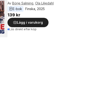
Av
Börje Salming
,
Ola Liljedahl
E-bok
Finska
, 
2025
139 kr
Lägg i varukorg
Läs direkt efter köp