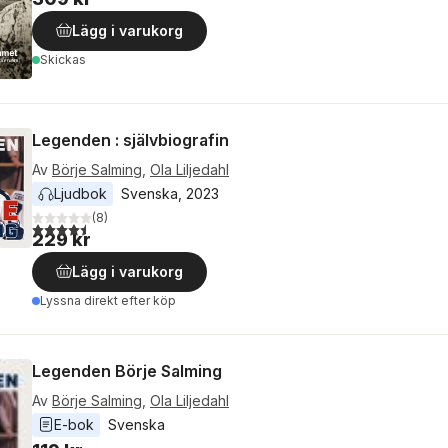
Lägg i varukorg
Skickas
Legenden : självbiografin
Av
Börje Salming
,
Ola Liljedahl
Ljudbok
Svenska
, 
2023
(
8
)
4,5
utav 5 stjärnor. Totalt antal röster:
229 kr
Lägg i varukorg
Lyssna direkt efter köp
Legenden Börje Salming
Av
Börje Salming
,
Ola Liljedahl
E-bok
Svenska