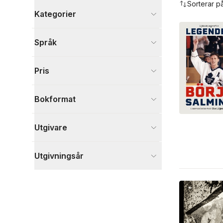
Sorterar p
Kategorier
Böcker
Språk
Biografier
9
Sport, fritid och hobby
8
Pris
Kultur
1
Visa fler
Bokformat
Visa fler
Utgivare
Utgivningsår