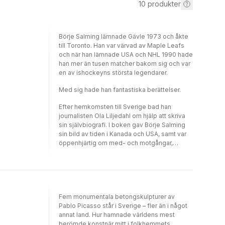
10
produkter
Börje Salming lämnade Gävle 1973 och åkte
till Toronto. Han var värvad av Maple Leafs
och när han lämnade USA och NHL 1990 hade
han mer än tusen matcher bakom sig och var
en av ishockeyns största legendarer.
Med sig hade han fantastiska berättelser.
Efter hemkomsten till Sverige bad han
journalisten Ola Liljedahl om hjälp att skriva
sin självbiografi. I boken gav Börje Salming
sin bild av tiden i Kanada och USA, samt var
öppenhjärtig om med- och motgångar,
förhållandet till alkohol och droger,
familjelivet men också om det samiska arvet,
uppväxten i Kiruna och om hemkomsten. Det
här är en bearbetad utgåva, med ett nyskrivet
efterord där brodern Stig berättar om Börje
Fem monumentala betongskulpturer av
Salmings sista tid.
Pablo Picasso står i Sverige – fler än i något
annat land. Hur hamnade världens mest
berömde konstnär mitt i folkhemmets