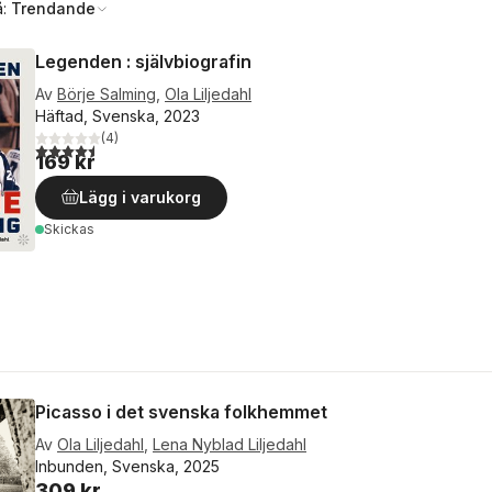
å:
Trendande
Legenden : självbiografin
Av
Börje Salming
,
Ola Liljedahl
Häftad, Svenska, 2023
(
4
)
4,5
utav 5 stjärnor. Totalt antal röster:
169 kr
Lägg i varukorg
Skickas
Picasso i det svenska folkhemmet
Av
Ola Liljedahl
,
Lena Nyblad Liljedahl
Inbunden, Svenska, 2025
309 kr