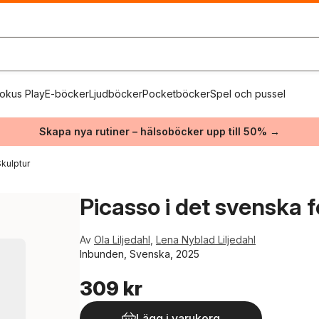
okus Play
E-böcker
Ljudböcker
Pocketböcker
Spel och pussel
Skapa nya rutiner – hälsoböcker upp till 50% →
kulptur
Picasso i det svenska
Av
Ola Liljedahl
,
Lena Nyblad Liljedahl
Inbunden, Svenska, 2025
309 kr
Lägg i varukorg