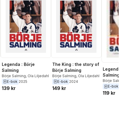
Legenda : Börje
The King : the story of
Legenden Bör
Salming
Börje Salming
Salming
Börje Salming
,
Ola Liljedahl
Börje Salming
,
Ola Liljedahl
Börje Salming
,
Ol
E-bok
2025
E-bok
2024
E-bok
139 kr
149 kr
al röster:
119 kr