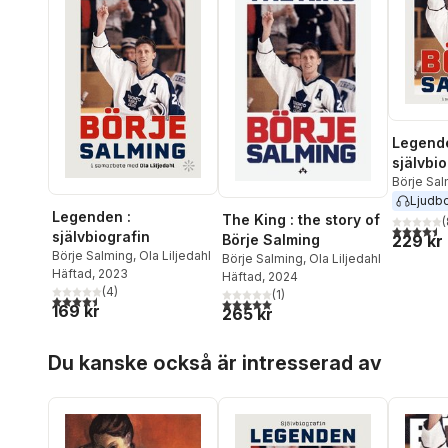
Legende
självbio
Börje Sa
Ljudb
Legenden :
The King : the story of
(
4,5
utav 5 
självbiografin
Börje Salming
229 kr
Börje Salming
,
Ola Liljedahl
Börje Salming
,
Ola Liljedahl
Häftad
, 2023
Häftad
, 2024
(
4
)
(
1
)
4,5
utav 5 stjärnor. Totalt antal röster:
5,0
utav 5 stjärnor. Totalt antal röster:
169 kr
265 kr
Hoppa över listan
Du kanske också är intresserad av