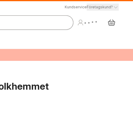
Kundservice
Företagskund?
 folkhemmet