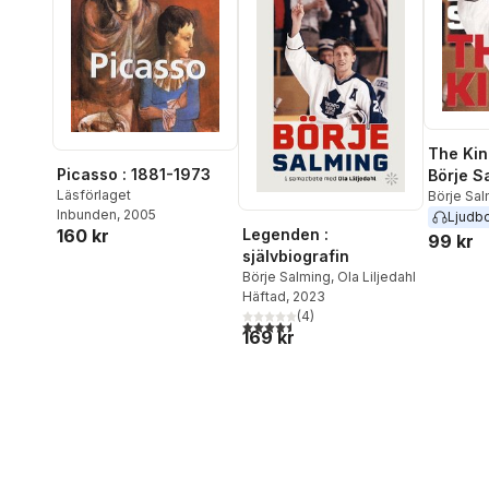
The King
Picasso : 1881-1973
Börje S
Läsförlaget
Börje Sa
Inbunden
, 2005
Ljudb
160 kr
Legenden :
99 kr
självbiografin
Börje Salming
,
Ola Liljedahl
Häftad
, 2023
(
4
)
4,5
utav 5 stjärnor. Totalt antal röster:
169 kr