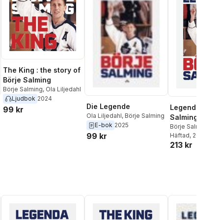
The King : the story of
Börje Salming
Börje Salming
,
Ola Liljedahl
Ljudbok
2024
Die Legende
Legenda : Bör
99 kr
Ola Liljedahl
,
Börje Salming
Salming
E-bok
2025
Börje Salming
,
Ol
99 kr
Häftad
, 2025
213 kr