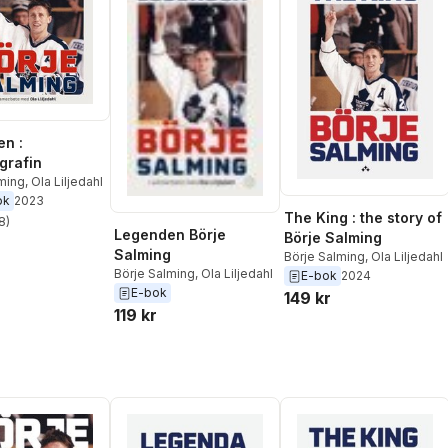
n :
grafin
lming
,
Ola Liljedahl
ok
2023
The King : the story of
8
)
stjärnor. Totalt antal röster:
Legenden Börje
Börje Salming
Salming
Börje Salming
,
Ola Liljedahl
Börje Salming
,
Ola Liljedahl
E-bok
2024
E-bok
149 kr
119 kr