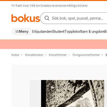
Fri frakt över 249 kr
•
Snabba leveranser
•
Billiga böcker
Sök bok, spel, pussel, penna...
Meny
Erbjudanden
Student
Topplistor
Barn & ungdom
B
Kultur
Konstböcker
Konstformer
Övriga konstformer
S