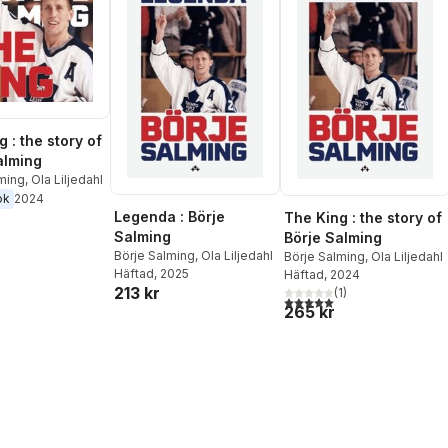
 : the story of
alming
lming
,
Ola Liljedahl
ok
2024
Legenda : Börje
The King : the story of
Salming
Börje Salming
Börje Salming
,
Ola Liljedahl
Börje Salming
,
Ola Liljedahl
Häftad
, 2025
Häftad
, 2024
213 kr
(
1
)
5,0
utav 5 stjärnor. Totalt ant
265 kr