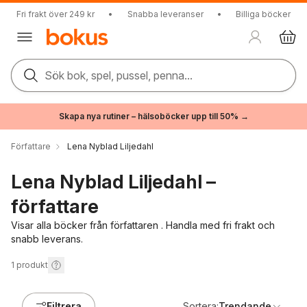
Fri frakt över 249 kr
•
Snabba leveranser
•
Billiga böcker
Sök bok, spel, pussel, penna...
Skapa nya rutiner – hälsoböcker upp till 50% →
Författare
Lena Nyblad Liljedahl
Lena Nyblad Liljedahl –
författare
Visar alla böcker från författaren . Handla med fri frakt och
snabb leverans.
1
produkt
Filtrera
Sortera:
Trendande