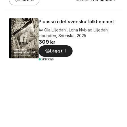
Picasso i det svenska folkhemmet
Av
Ola Liljedahl
,
Lena Nyblad Liljedahl
Inbunden, Svenska, 2025
309 kr
Lägg till
Skickas