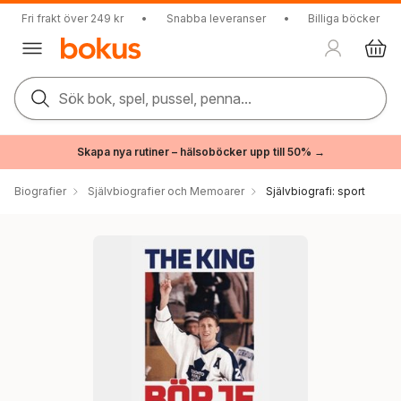
Fri frakt över 249 kr
•
Snabba leveranser
•
Billiga böcker
Sök bok, spel, pussel, penna...
Skapa nya rutiner – hälsoböcker upp till 50% →
Biografier
Självbiografier och Memoarer
Självbiografi: sport