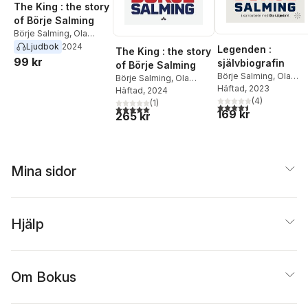
The King : the story
of Börje Salming
Börje Salming
,
Ola
Liljedahl
Ljudbok
2024
Legenden :
The King : the story
99 kr
självbiografin
of Börje Salming
Börje Salming
,
Ola
Börje Salming
,
Ola
Liljedahl
Häftad
, 2023
Liljedahl
Häftad
, 2024
(
4
)
(
1
)
4,5
utav 5 stjärnor. Tota
5,0
utav 5 stjärnor. Totalt antal röster:
169 kr
265 kr
Mina sidor
Hjälp
Om Bokus