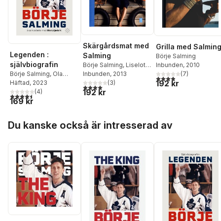
Skärgårdsmat med
Grilla med Salmin
Legenden :
Salming
Börje Salming
självbiografin
Inbunden
, 2010
Börje Salming
,
Liselotte
(
7
)
Forslin
Inbunden
,
Mia Gahne
, 2013
Börje Salming
,
Ola
3,9
utav 5 stjärnor. Tota
192 kr
(
3
)
Liljedahl
Häftad
, 2023
4,0
utav 5 stjärnor. Totalt antal röster:
192 kr
(
4
)
4,5
utav 5 stjärnor. Totalt antal röster:
169 kr
Hoppa över listan
Du kanske också är intresserad av