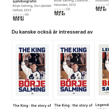
Börje Salming
,
Liselotte
Inbunden
självbiografin
Forslin
Inbunden
,
Mia Gahne
, 2013
(
Börje Salming
,
Ola Liljedahl
3,9
utav 5 
192 kr
(
3
)
Häftad
, 2023
4,0
utav 5 stjärnor. Totalt antal röster:
192 kr
(
4
)
4,5
utav 5 stjärnor. Totalt antal röster:
169 kr
Hoppa över listan
Du kanske också är intresserad av
Legende
The King : the story of
The King : the story of