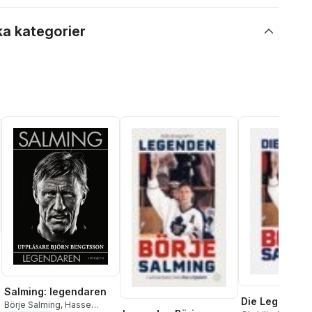
ka kategorier
Salming: legendaren
Die Legende
Börje Salming
,
Hasse
al röster: