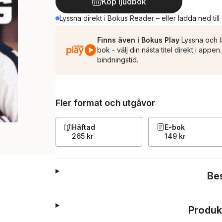
Köp ljudbok
Lyssna direkt i Bokus Reader – eller ladda ned till
Finns även i Bokus Play
Lyssna och l
bok - välj din nästa titel direkt i appe
bindningstid.
Fler format och utgåvor
Häftad
E-bok
265 kr
149 kr
Be
Produk