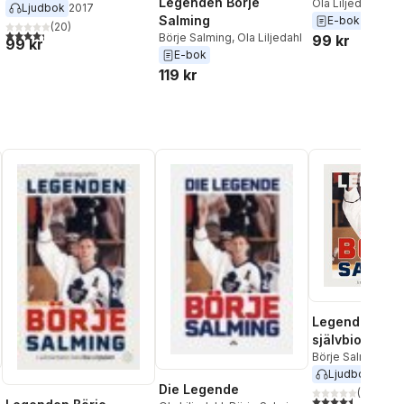
Legenden Börje
Ola Liljedahl
,
Bör
Andersson
Ljudbok
2017
Salming
E-bok
2025
(
20
)
4,3
utav 5 stjärnor. Totalt antal röster:
Börje Salming
,
Ola Liljedahl
99 kr
99 kr
E-bok
119 kr
Legenden :
självbiografin
Börje Salming
,
Ol
Ljudbok
2023
Die Legende
(
8
)
4,5
utav 5 stjärnor.