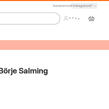
Kundservice
Företagskund?
 Börje Salming