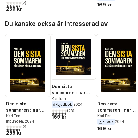
(
2
)
169 kr
4,5
utav 5 stjärnor. Totalt antal röster:
259 kr
Hoppa över listan
Du kanske också är intresserad av
Den sista
sommaren : när
gängen mördade
Karl Enn
Den sista
Den sista
Ljudbok
2024
ett barn
sommaren : när
sommaren : när
(
28
)
4,6
utav 5 stjärnor. Totalt antal röster:
gängen mördade
Karl Enn
gängen mördade
Karl Enn
169 kr
Inbunden
, 2024
E-bok
2024
ett barn
ett barn
(
2
)
169 kr
4,5
utav 5 stjärnor. Totalt antal röster:
259 kr