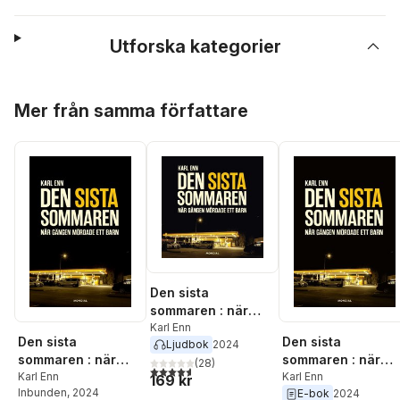
Utforska kategorier
Hoppa över listan
Mer från samma författare
Den sista
sommaren : när
gängen mördade
Karl Enn
Den sista
Den sista
Ljudbok
2024
ett barn
sommaren : när
sommaren : när
(
28
)
4,6
utav 5 stjärnor. Totalt antal röster:
gängen mördade
Karl Enn
gängen mördade
Karl Enn
169 kr
Inbunden
, 2024
E-bok
2024
ett barn
ett barn