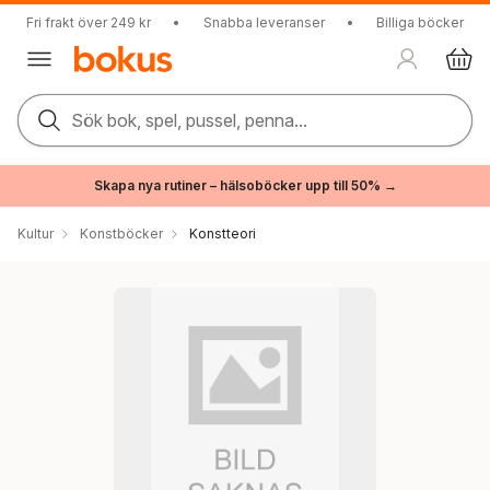
Fri frakt över 249 kr
•
Snabba leveranser
•
Billiga böcker
Sök bok, spel, pussel, penna...
Skapa nya rutiner – hälsoböcker upp till 50% →
Kultur
Konstböcker
Konstteori