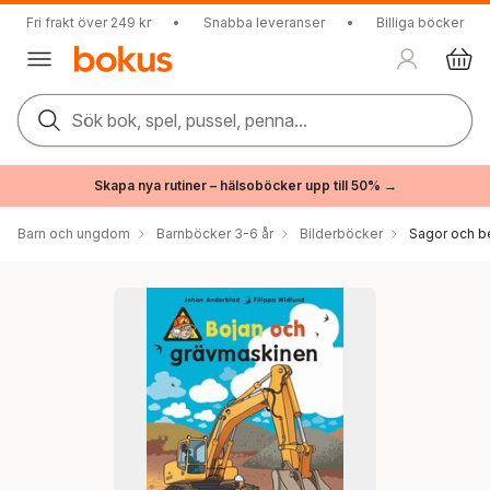
Fri frakt över 249 kr
•
Snabba leveranser
•
Billiga böcker
Sök bok, spel, pussel, penna...
Skapa nya rutiner – hälsoböcker upp till 50% →
Barn och ungdom
Barnböcker 3-6 år
Bilderböcker
Sagor och be