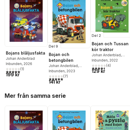
Del 2
Bojan och Tussan
Del 9
kör traktor
Bojans blåljusfakta
Bojan och
Johan Anderblad
,
Johan Anderblad
betongbilen
Filippa Widlund
Inbunden
, 2022
Inbunden
, 2026
(
4
)
Johan Anderblad
,
4,5
utav 5 stjärnor. Tota
(
1
)
129 kr
Filippa Widlund
Inbunden
, 2023
5,0
utav 5 stjärnor. Totalt antal röster:
199 kr
(
7
)
5,0
utav 5 stjärnor. Totalt antal röster:
141 kr
Hoppa över listan
Mer från samma serie