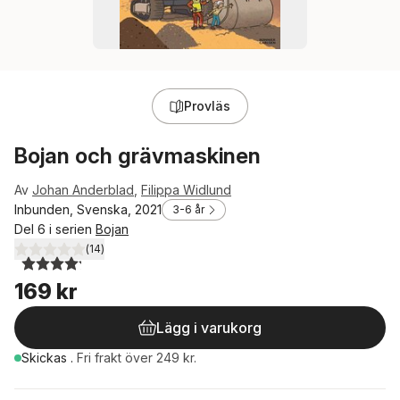
Provläs
Bojan och grävmaskinen
Av
Johan Anderblad
,
Filippa Widlund
Inbunden, Svenska, 2021
3-6 år
Del 6 i serien
Bojan
(
14
)
4,2
utav 5 stjärnor. Totalt antal röster:
169 kr
Lägg i varukorg
Skickas
.
Fri frakt över 249 kr.