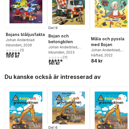
Del 9
Bojans blåljusfakta
Bojan och
Måla och pyssla
Johan Anderblad
betongbilen
med Bojan
Inbunden
, 2026
Johan Anderblad
,
Johan Anderblad
,
(
1
)
Filippa Widlund
Inbunden
, 2023
5,0
utav 5 stjärnor. Totalt antal röster:
Filippa Widlund
Häftad
, 2022
199 kr
(
7
)
5,0
utav 5 stjärnor. Totalt antal röster:
84 kr
141 kr
Hoppa över listan
Du kanske också är intresserad av
Del 6