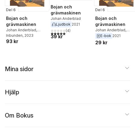
Bojan och
Del 6
Del 6
grävmaskinen
Bojan och
Bojan och
Johan Anderblad
grävmaskinen
grävmaskinen
Ljudbok
2021
Johan Anderblad
,
Johan Anderblad
,
(
4
)
5,0
utav 5 stjärnor. Totalt antal röster:
Filippa Widlund
Inbunden
, 2023
Filippa Widlund
39 kr
E-bok
2021
93 kr
29 kr
Mina sidor
Hjälp
Om Bokus