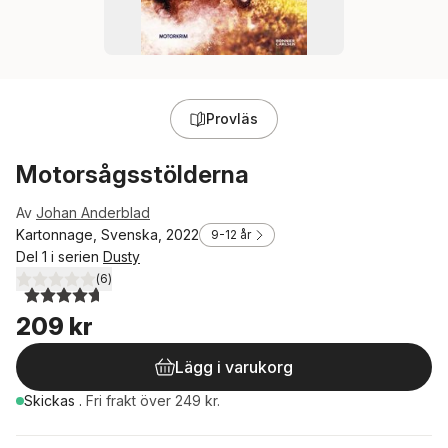
Provläs
Motorsågsstölderna
Av
Johan Anderblad
Kartonnage, Svenska, 2022
9-12 år
Del 1 i serien
Dusty
(
6
)
4,7
utav 5 stjärnor. Totalt antal röster:
209 kr
Lägg i varukorg
Skickas
.
Fri frakt över 249 kr.