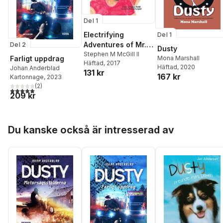
Del 1
Electrifying
Del 1
Adventures of Mr.
Del 2
Dusty
Powers
Stephen M McGill II
Farligt uppdrag
Mona Marshall
Häftad
, 2017
Häftad
, 2020
Johan Anderblad
131 kr
167 kr
Kartonnage
, 2023
(
2
)
5,0
utav 5 stjärnor. Totalt antal röster:
209 kr
Hoppa över listan
Du kanske också är intresserad av