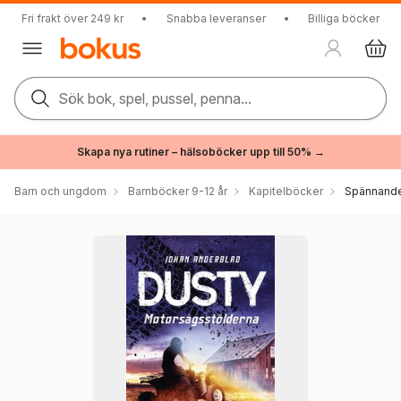
Fri frakt över 249 kr
•
Snabba leveranser
•
Billiga böcker
Sök bok, spel, pussel, penna...
Skapa nya rutiner – hälsoböcker upp till 50% →
Barn och ungdom
Barnböcker 9-12 år
Kapitelböcker
Spännande