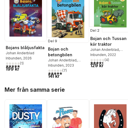
Del 2
Bojan och Tussan
Del 9
kör traktor
Bojans blåljusfakta
Bojan och
Johan Anderblad
,
Johan Anderblad
betongbilen
Filippa Widlund
Inbunden
, 2022
Inbunden
, 2026
(
4
)
Johan Anderblad
,
4,5
utav 5 stjärnor. Tota
(
1
)
129 kr
Filippa Widlund
Inbunden
, 2023
5,0
utav 5 stjärnor. Totalt antal röster:
199 kr
(
7
)
5,0
utav 5 stjärnor. Totalt antal röster:
141 kr
Hoppa över listan
Mer från samma serie