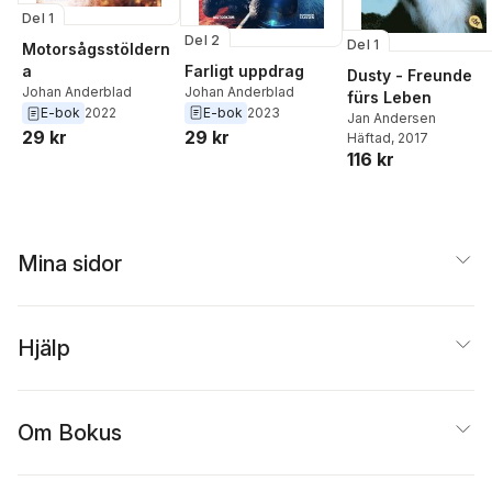
Del 1
Del 2
Del 1
Motorsågsstöldern
Farligt uppdrag
a
Dusty - Freunde
Johan Anderblad
Johan Anderblad
fürs Leben
E-bok
2023
E-bok
2022
Jan Andersen
29 kr
29 kr
Häftad
, 2017
116 kr
Mina sidor
Hjälp
Om Bokus