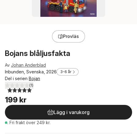
Provläs
Bojans blåljusfakta
Av
Johan Anderblad
Inbunden, Svenska, 2026
3-6 år
Del i serien
Bojan
(
1
)
5,0
utav 5 stjärnor. Totalt antal röster:
199 kr
Lägg i varukorg
.
Fri frakt över 249 kr.