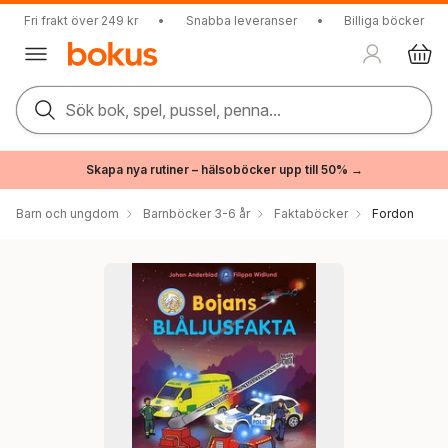
Fri frakt över 249 kr
•
Snabba leveranser
•
Billiga böcker
Sök bok, spel, pussel, penna...
Skapa nya rutiner – hälsoböcker upp till 50% →
Barn och ungdom
Barnböcker 3-6 år
Faktaböcker
Fordon