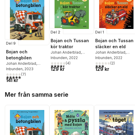
Del 2
Del 1
Bojan och Tussan
Bojan och Tussan
Del 9
kör traktor
släcker en eld
Bojan och
Johan Anderblad
,
Johan Anderblad
,
betongbilen
Filippa Widlund
Inbunden
, 2022
Filippa Widlund
Inbunden
, 2022
(
4
)
(
2
)
Johan Anderblad
,
4,5
utav 5 stjärnor. Totalt antal röster:
3,0
utav 5 stjärnor. Tota
129 kr
129 kr
Filippa Widlund
Inbunden
, 2023
(
7
)
5,0
utav 5 stjärnor. Totalt antal röster:
141 kr
Hoppa över listan
Mer från samma serie