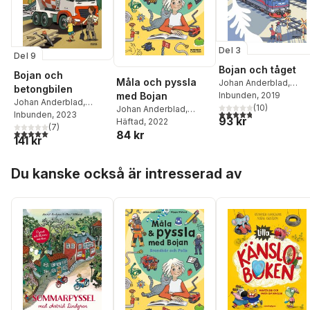
Del 3
Del 9
Bojan och tåget
Bojan och
Måla och pyssla
Johan Anderblad
,
betongbilen
med Bojan
Filippa Widlund
Inbunden
, 2019
Johan Anderblad
,
(
10
)
Johan Anderblad
,
4,8
utav 5 stjärnor. Tota
Filippa Widlund
Inbunden
, 2023
93 kr
Filippa Widlund
Häftad
, 2022
(
7
)
5,0
utav 5 stjärnor. Totalt antal röster:
84 kr
141 kr
Hoppa över listan
Du kanske också är intresserad av