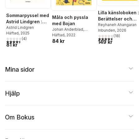
Lilla känsloboken :
Sommarpyssel med
Måla och pyssla
Berättelser och
Astrid Lindgren :
med Bojan
fakta om känslor
Reyhaneh Ahangaran
med klistermärken
Astrid Lindgren
Johan Anderblad
,
Inbunden
, 2026
Häftad
, 2025
Filippa Widlund
Häftad
, 2022
(
18
)
4,6
utav 5 stjärnor. Tota
(
4
)
84 kr
4,5
utav 5 stjärnor. Totalt antal röster:
149 kr
81 kr
Mina sidor
Hjälp
Om Bokus