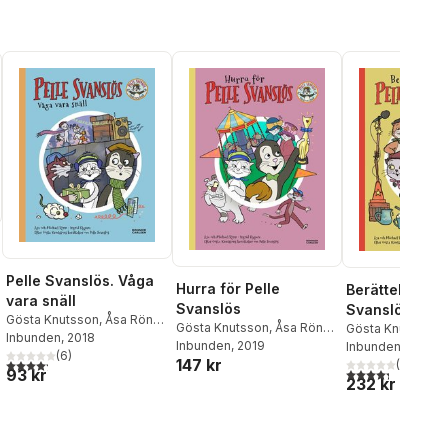
Pelle Svanslös. Våga
Hurra för Pelle
Berättelser om
vara snäll
Svanslös
Svanslös
al röster:
Gösta Knutsson
,
Åsa Rönn
,
Gösta Knutsson
,
Åsa Rönn
,
Gösta Knutsson
,
Michael Rönn
Inbunden
, 2018
Michael Rönn
Inbunden
, 2019
Michael Rönn
Inbunden
, 2014
(
6
)
147 kr
4,2
utav 5 stjärnor. Totalt antal röster:
(
44
)
4,3
utav 5 stjärnor
93 kr
232 kr