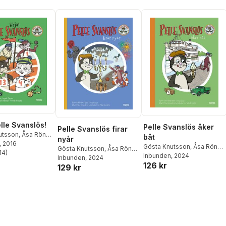
elle Svanslös!
Pelle Svanslös åker
Pelle Svanslös firar
utsson
,
Åsa Rönn
,
båt
nyår
Rönn
, 2016
Gösta Knutsson
,
Åsa Rönn
,
Gösta Knutsson
,
Åsa Rönn
,
14
)
Michael Rönn
Inbunden
, 2024
stjärnor. Totalt antal röster:
Michael Rönn
Inbunden
, 2024
126 kr
129 kr