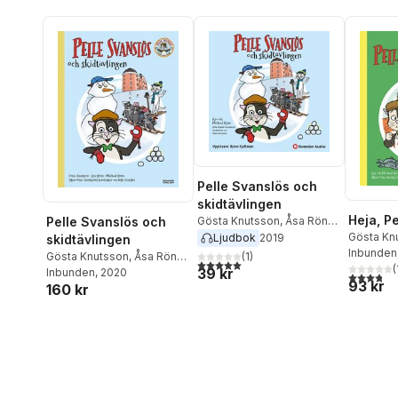
Pelle Svanslös och
skidtävlingen
Heja, P
Gösta Knutsson
,
Åsa Rönn
,
Pelle Svanslös och
Gösta Kn
Michael Rönn
Ljudbok
2019
skidtävlingen
Michael 
Inbunden
(
1
)
Gösta Knutsson
,
Åsa Rönn
,
5,0
utav 5 stjärnor. Totalt antal röster:
(
39 kr
Michael Rönn
Inbunden
, 2020
3,8
utav 5 
93 kr
160 kr