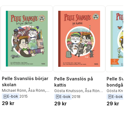
Pelle Svanslös börjar
Pelle Svanslös på
Pelle Svanslö
skolan
kattis
bondgården (
Michael Rönn
,
Åsa Rönn
,
Gösta Knutsson
,
Åsa Rönn
,
ljud) : En berä
Gösta Knutsson
,
Gösta Knutsson
Michael Rönn
Michael Rönn
E-bok
2015
E-bok
2018
E-bok
2020
antologin "Fle
29 kr
29 kr
29 kr
berättelser om
Svanslös"