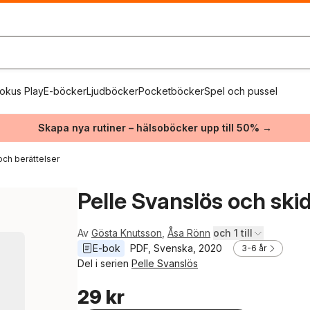
okus Play
E-böcker
Ljudböcker
Pocketböcker
Spel och pussel
Skapa nya rutiner – hälsoböcker upp till 50% →
och berättelser
Pelle Svanslös och ski
Av
Gösta Knutsson
,
Åsa Rönn
och 1 till
E-bok
PDF
, 
Svenska
, 
2020
3-6 år
Del i serien
Pelle Svanslös
29 kr