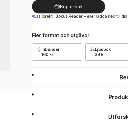
Köp e-bok
Läs direkt i Bokus Reader – eller ladda ned till di
Fler format och utgåvor
Inbunden
Ljudbok
160 kr
39 kr
Be
Produk
Utfors