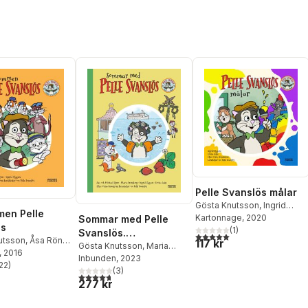
Pelle Svanslös målar
Gösta Knutsson
,
Ingrid
en Pelle
Flygare
Kartonnage
, 2020
Sommar med Pelle
ös
(
1
)
Svanslös.
5,0
utav 5 stjärnor. Totalt ant
utsson
,
Åsa Rönn
,
117 kr
Samlingsvolym
Gösta Knutsson
,
Maria
Rönn
, 2016
Frensborg
Inbunden
, 2023
,
Åsa Rönn
,
22
)
stjärnor. Totalt antal röster:
Michael Rönn
(
3
)
4,7
utav 5 stjärnor. Totalt antal röster:
277 kr