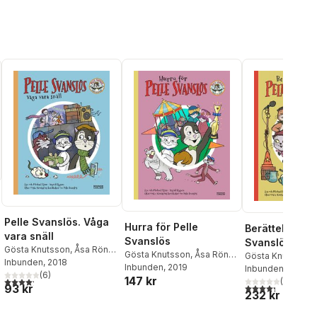
Pelle Svanslös. Våga
Hurra för Pelle
Berättelser om
vara snäll
Svanslös
Svanslös
al röster:
Gösta Knutsson
,
Åsa Rönn
,
Gösta Knutsson
,
Åsa Rönn
,
Gösta Knutsson
,
Michael Rönn
Inbunden
, 2018
Michael Rönn
Inbunden
, 2019
Michael Rönn
Inbunden
, 2014
(
6
)
147 kr
4,2
utav 5 stjärnor. Totalt antal röster:
(
44
)
4,3
utav 5 stjärnor
93 kr
232 kr