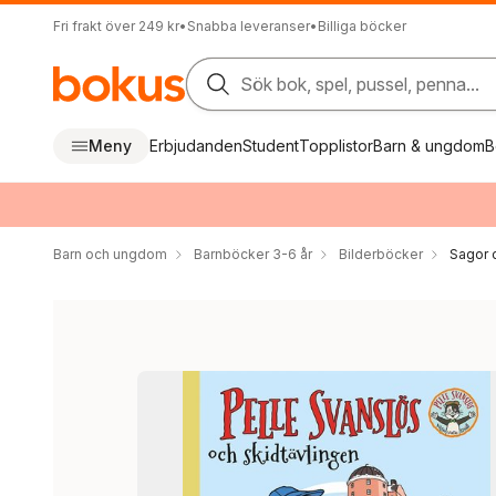
Fri frakt över 249 kr
•
Snabba leveranser
•
Billiga böcker
Sök bok, spel, pussel, penna...
Meny
Erbjudanden
Student
Topplistor
Barn & ungdom
B
Barn och ungdom
Barnböcker 3-6 år
Bilderböcker
Sagor 