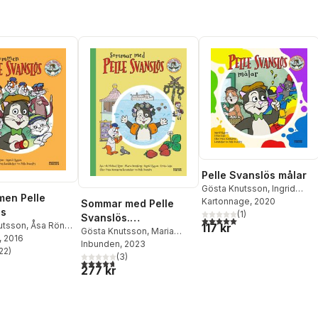
Pelle Svanslös målar
Gösta Knutsson
,
Ingrid
en Pelle
Flygare
Kartonnage
, 2020
Sommar med Pelle
ös
(
1
)
Svanslös.
5,0
utav 5 stjärnor. Totalt ant
utsson
,
Åsa Rönn
,
117 kr
Samlingsvolym
Gösta Knutsson
,
Maria
Rönn
, 2016
Frensborg
Inbunden
, 2023
,
Åsa Rönn
,
22
)
stjärnor. Totalt antal röster:
Michael Rönn
(
3
)
4,7
utav 5 stjärnor. Totalt antal röster:
277 kr