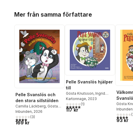
Hoppa över listan
Mer från samma författare
Pelle Svanslös hjälper
till
Välkomm
Gösta Knutsson
,
Ingrid
Pelle Svanslös och
Svansl
Flygare
Kartonnage
, 2023
den stora sillstölden
Gösta Kn
(
1
)
5,0
utav 5 stjärnor. Totalt antal röster:
Camilla Läckberg
,
Gösta
117 kr
Michael 
Inbunden
Knutsson
Inbunden
, 2026
(
3,9
utav 5 
(
3
)
4,0
utav 5 stjärnor. Totalt antal röster:
93 kr
169 kr