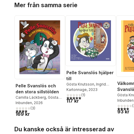
Hoppa över listan
Mer från samma serie
Pelle Svanslös hjälper
till
Välkomm
Gösta Knutsson
,
Ingrid
Pelle Svanslös och
Svansl
Flygare
Kartonnage
, 2023
den stora sillstölden
Gösta Kn
(
1
)
5,0
utav 5 stjärnor. Totalt antal röster:
Camilla Läckberg
,
Gösta
117 kr
Michael 
Inbunden
Knutsson
Inbunden
, 2026
(
3,9
utav 5 
(
3
)
4,0
utav 5 stjärnor. Totalt antal röster:
93 kr
169 kr
Hoppa över listan
Du kanske också är intresserad av