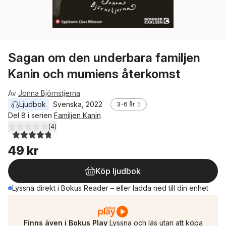
Sagan om den underbara familjen
Kanin och mumiens återkomst
Av
Jonna Björnstjerna
Ljudbok
Svenska
, 
2022
3-6 år
Del 8 i serien
Familjen Kanin
(
4
)
4,8
utav 5 stjärnor. Totalt antal röster:
49 kr
Köp ljudbok
Lyssna direkt i Bokus Reader – eller ladda ned till din enhet
Finns även i Bokus Play
Lyssna och läs utan att köpa