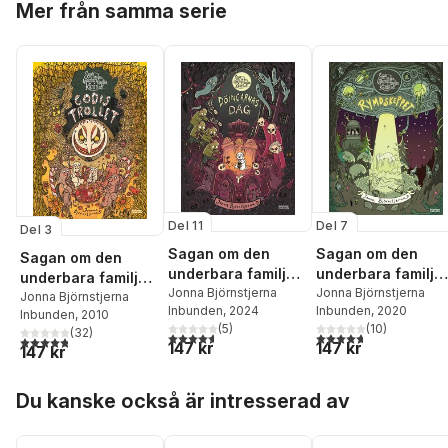
Mer från samma serie
Del 11
Del 7
Del 3
Sagan om den
Sagan om den
Sagan om den
underbara familjen
underbara familje
underbara familjen
Kanin och
Jonna Björnstjerna
Kanin och
Jonna Björnstjerna
Kanin och
Jonna Björnstjerna
Inbunden
, 2024
Inbunden
, 2020
Döingarnas dag
rymdskeppet
Inbunden
, 2010
Godistrollet
(
5
)
(
10
)
(
32
)
4,6
utav 5 stjärnor. Totalt antal röster:
4,7
utav 5 stjärnor. Tota
4,8
utav 5 stjärnor. Totalt antal röster:
147 kr
147 kr
147 kr
Hoppa över listan
Du kanske också är intresserad av