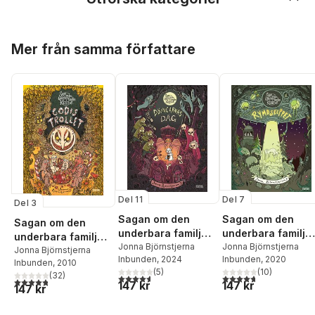
Hoppa över listan
Mer från samma författare
Del 11
Del 7
Del 3
Sagan om den
Sagan om den
Sagan om den
underbara familjen
underbara familje
underbara familjen
Kanin och
Jonna Björnstjerna
Kanin och
Jonna Björnstjerna
Kanin och
Jonna Björnstjerna
Inbunden
, 2024
Inbunden
, 2020
Döingarnas dag
rymdskeppet
Inbunden
, 2010
Godistrollet
(
5
)
(
10
)
(
32
)
4,6
utav 5 stjärnor. Totalt antal röster:
4,7
utav 5 stjärnor. Tota
4,8
utav 5 stjärnor. Totalt antal röster:
147 kr
147 kr
147 kr
Hoppa över listan