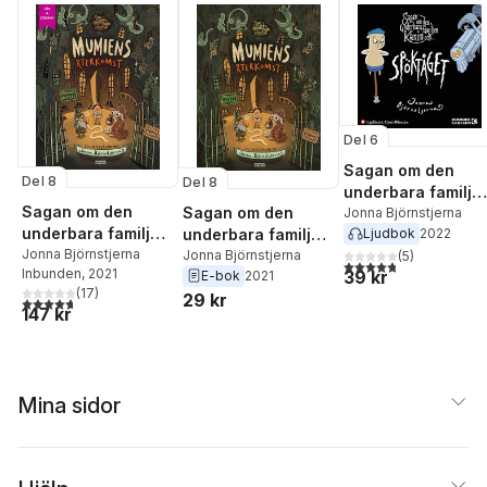
Del 6
Sagan om den
Del 8
Del 8
underbara familje
Sagan om den
Sagan om den
Kanin och
Jonna Björnstjerna
underbara familjen
Ljudbok
2022
underbara familjen
Spöktåget
Kanin och mumiens
Jonna Björnstjerna
Kanin och mumiens
Jonna Björnstjerna
(
5
)
4,8
utav 5 stjärnor. Tota
Inbunden
, 2021
39 kr
återkomst
E-bok
2021
återkomst
(
17
)
29 kr
4,7
utav 5 stjärnor. Totalt antal röster:
147 kr
Mina sidor