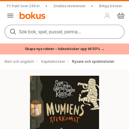
Fri frakt över 249 kr
•
Snabba leveranser
•
Billiga böcker
Sök bok, spel, pussel, penna...
Skapa nya rutiner – hälsoböcker upp till 50% →
Barn och ungdom
Kapitelböcker
Rysare och spökhistorier