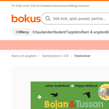
Fri frakt över 249 kr
•
Snabba leveranser
•
Billiga böcker
Sök bok, spel, pussel, penna...
Meny
Erbjudanden
Student
Topplistor
Barn & ungdom
B
Barn och ungdom
Barnböcker 0-3 år
Pekböcker