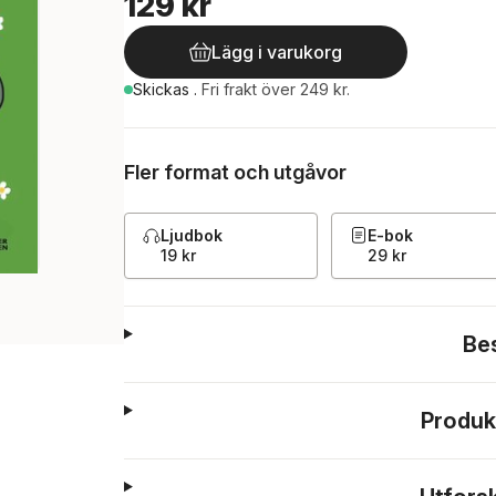
129 kr
Lägg i varukorg
Skickas
.
Fri frakt över 249 kr.
Fler format och utgåvor
Ljudbok
E-bok
19 kr
29 kr
Be
Produk