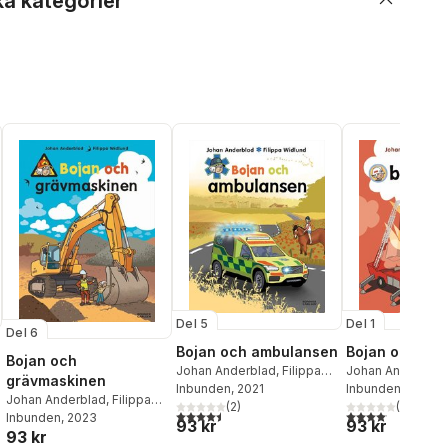
ka kategorier
Del 5
Del 1
Del 6
Bojan och ambulansen
Bojan och bra
Bojan och
Johan Anderblad
,
Filippa
Johan Anderblad
grävmaskinen
Widlund
Inbunden
, 2021
Widlund
Inbunden
, 2017
Johan Anderblad
,
Filippa
(
2
)
(
11
)
4,5
utav 5 stjärnor. Totalt antal röster:
4,1
utav 5 stjärnor.
al röster:
Widlund
Inbunden
, 2023
93 kr
93 kr
93 kr