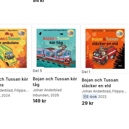
84 kr
Del 5
Del 1
Bojan och Tussan kör
ch Tussan kör
Bojan och Tussan
tåg
ns
släcker en eld
Johan Anderblad
derblad
,
Filippa
Johan Anderblad
,
Filippa
Inbunden
, 2026
, 2024
Widlund
E-bok
2022
149 kr
29 kr