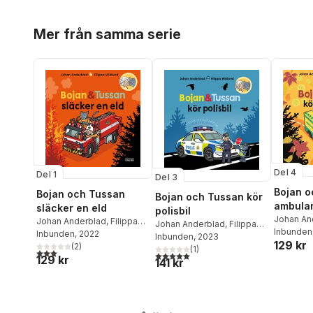
Hoppa över listan
Mer från samma serie
Del 4
Del 1
Del 3
Bojan o
Bojan och Tussan
Bojan och Tussan kör
ambula
släcker en eld
polisbil
Johan An
Johan Anderblad
,
Filippa
Johan Anderblad
,
Filippa
Widlund
Inbunden
Widlund
Inbunden
, 2022
Widlund
Inbunden
, 2023
129 kr
(
2
)
(
1
)
3,0
utav 5 stjärnor. Totalt antal röster:
5,0
utav 5 stjärnor. Totalt antal röster:
129 kr
141 kr
Hoppa över listan