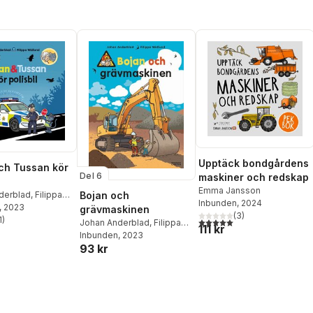
Upptäck bondgårdens
ch Tussan kör
Del 6
maskiner och redskap
Emma Jansson
derblad
,
Filippa
Bojan och
Inbunden
, 2024
, 2023
grävmaskinen
(
3
)
1
)
5,0
utav 5 stjärnor. Totalt ant
Johan Anderblad
,
Filippa
stjärnor. Totalt antal röster:
111 kr
Widlund
Inbunden
, 2023
93 kr