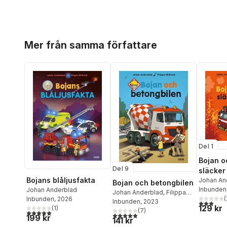
Hoppa över listan
Mer från samma författare
Del 1
Bojan o
Del 9
släcker
Bojans blåljusfakta
Johan An
Bojan och betongbilen
Widlund
Inbunden
Johan Anderblad
Johan Anderblad
,
Filippa
(
Inbunden
, 2026
Widlund
Inbunden
, 2023
3,0
utav 5 
129 kr
(
1
)
(
7
)
5,0
utav 5 stjärnor. Totalt antal röster:
5,0
utav 5 stjärnor. Totalt antal röster:
199 kr
141 kr