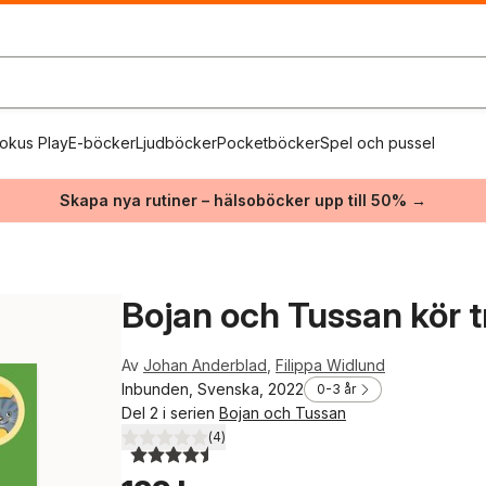
okus Play
E-böcker
Ljudböcker
Pocketböcker
Spel och pussel
Skapa nya rutiner – hälsoböcker upp till 50% →
Bojan och Tussan kör t
Av
Johan Anderblad
,
Filippa Widlund
Inbunden, Svenska, 2022
0-3 år
Del 2 i serien
Bojan och Tussan
(
4
)
4,5
utav 5 stjärnor. Totalt antal röster: