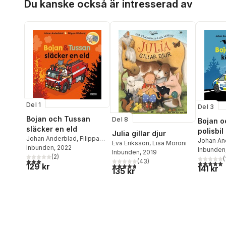
Du kanske också är intresserad av
Del 1
Del 3
Bojan och Tussan
Del 8
Bojan o
släcker en eld
polisbil
Julia gillar djur
Johan Anderblad
,
Filippa
Johan An
Eva Eriksson
,
Lisa Moroni
Widlund
Inbunden
, 2022
Widlund
Inbunden
Inbunden
, 2019
(
2
)
(
3,0
utav 5 stjärnor. Totalt antal röster:
(
43
)
5,0
utav 5 
4,8
utav 5 stjärnor. Totalt antal röster:
129 kr
141 kr
135 kr