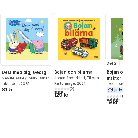
Del 2
Bojan och bilarna
Bojan och Tus
Dela med dig, Georg!
Johan Anderblad
,
Filippa
traktor
Neville Astley
,
Mark Baker
Widlund
Kartonnage
, 2021
Inbunden
, 2025
Johan Anderblad
(
2
)
81 kr
Ljudbok
2023
3,0
utav 5 stjärnor. Totalt antal röster:
129 kr
(
3
)
al röster:
4,3
utav 5 stjärnor
19 kr