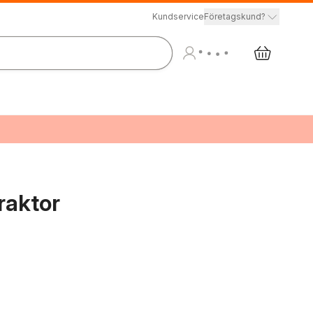
Kundservice
Företagskund?
raktor