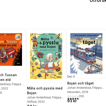
Utfors
ch Tussan
Del 3
 en eld
Bojan och tåget
derblad
,
Filippa
Johan Anderblad
,
Filippa
Måla och pyssla med
, 2022
Widlund
Inbunden
, 2019
2
)
Bojan
stjärnor. Totalt antal röster:
(
10
)
Johan Anderblad
,
Filippa
4,8
utav 5 stjärnor. Totalt ant
93 kr
Widlund
Häftad
, 2022