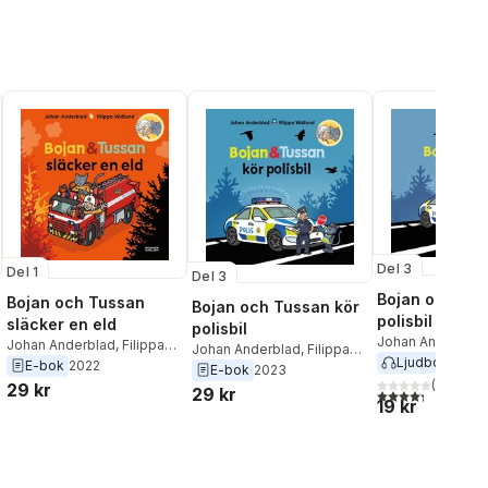
Del 3
Del 1
Del 3
Bojan och Tus
Bojan och Tussan
Bojan och Tussan kör
polisbil
släcker en eld
polisbil
Johan Anderblad
Johan Anderblad
,
Filippa
Johan Anderblad
,
Filippa
Ljudbok
2023
Widlund
E-bok
2022
Widlund
E-bok
2023
(
6
)
29 kr
29 kr
4,3
utav 5 stjärnor
19 kr