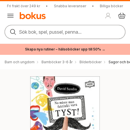
Fri frakt över 249 kr
•
Snabba leveranser
•
Billiga böcker
Sök bok, spel, pussel, penna...
Skapa nya rutiner – hälsoböcker upp till 50% →
Barn och ungdom
Barnböcker 3-6 år
Bilderböcker
Sagor och be