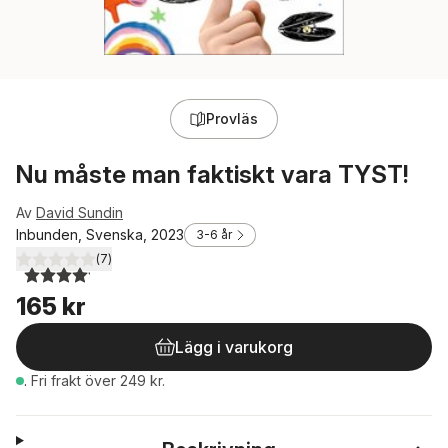
Provläs
Nu måste man faktiskt vara TYST!
Av
David Sundin
Inbunden, Svenska, 2023
3-6 år
(
7
)
4,1
utav 5 stjärnor. Totalt antal röster:
165 kr
Lägg i varukorg
.
Fri frakt över 249 kr.