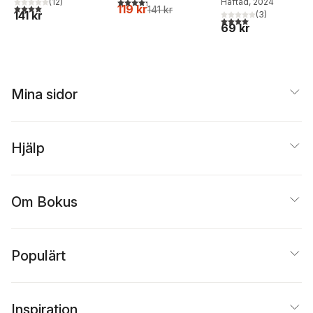
4,3
utav 5 stjärnor. Totalt antal röster:
Häftad
, 2024
(
12
)
119 kr
4,0
utav 5 stjärnor. Totalt antal röster:
141 kr
141 kr
(
3
)
4,0
utav 5 stjärnor. Tota
69 kr
Mina sidor
Hjälp
Om Bokus
Populärt
Inspiration