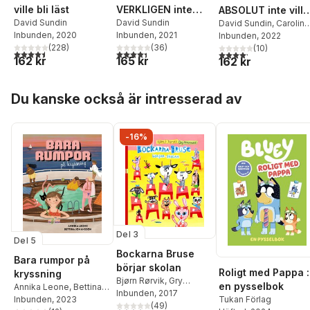
ville bli läst
VERKLIGEN inte
ABSOLUT inte ville
David Sundin
ville bli läst
David Sundin
bli läst
David Sundin
,
Caroline
Inbunden
, 2020
Inbunden
, 2021
Linhult
Inbunden
, 2022
(
228
)
(
36
)
(
10
)
4,5
utav 5 stjärnor. Totalt antal röster:
4,4
utav 5 stjärnor. Totalt antal röster:
4,2
utav 5 stjärnor. Tota
162 kr
165 kr
162 kr
Hoppa över listan
Du kanske också är intresserad av
-16%
Del 3
Del 5
Bockarna Bruse
Bara rumpor på
börjar skolan
Roligt med Pappa :
kryssning
Bjørn Rørvik
,
Gry
en pysselbok
Annika Leone
,
Bettina
Moursund
Inbunden
, 2017
Tukan Förlag
Johansson
Inbunden
, 2023
(
49
)