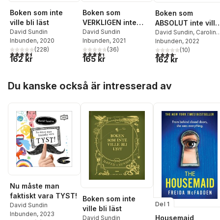
Boken som inte
Boken som
Boken som
ville bli läst
VERKLIGEN inte
ABSOLUT inte ville
David Sundin
ville bli läst
David Sundin
bli läst
David Sundin
,
Caroline
Inbunden
, 2020
Inbunden
, 2021
Linhult
Inbunden
, 2022
(
228
)
(
36
)
(
10
)
4,5
utav 5 stjärnor. Totalt antal röster:
4,4
utav 5 stjärnor. Totalt antal röster:
4,2
utav 5 stjärnor. Tota
162 kr
165 kr
162 kr
Hoppa över listan
Du kanske också är intresserad av
Nu måste man
faktiskt vara TYST!
Boken som inte
Del 1
David Sundin
ville bli läst
Inbunden
, 2023
Housemaid
David Sundin