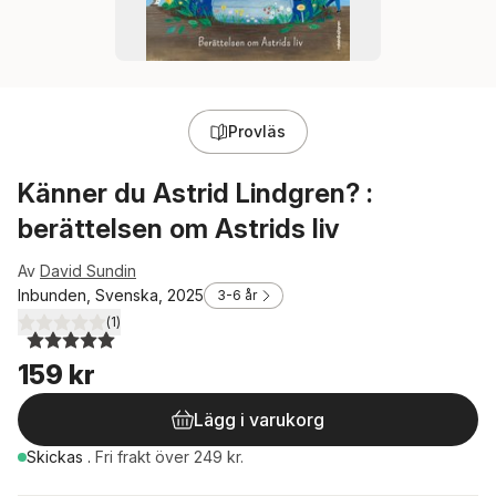
Provläs
Känner du Astrid Lindgren? :
berättelsen om Astrids liv
Av
David Sundin
Inbunden, Svenska, 2025
3-6 år
(
1
)
5,0
utav 5 stjärnor. Totalt antal röster:
159 kr
Lägg i varukorg
Skickas
.
Fri frakt över 249 kr.