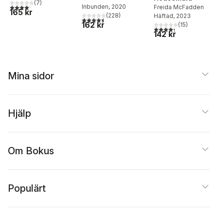
(
7
)
4,1
utav 5 stjärnor. Totalt antal röster:
Inbunden
, 2020
Freida McFadden
165 kr
(
228
)
Häftad
, 2023
4,5
utav 5 stjärnor. Totalt antal röster:
162 kr
(
15
)
4,3
utav 5 stjärnor. Tota
142 kr
Mina sidor
Hjälp
Om Bokus
Populärt