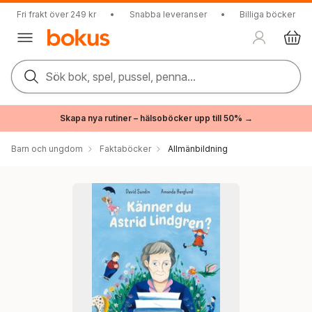
Fri frakt över 249 kr
•
Snabba leveranser
•
Billiga böcker
Sök bok, spel, pussel, penna...
Skapa nya rutiner – hälsoböcker upp till 50% →
Barn och ungdom
Faktaböcker
Allmänbildning