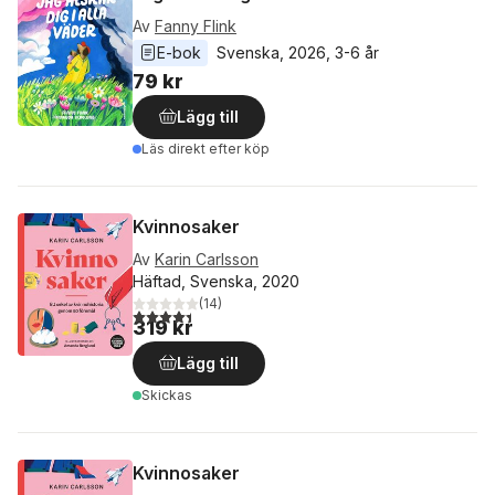
Av
Fanny Flink
E-bok
Svenska
, 
2026
, 
3-6 år
79 kr
Lägg till
Läs direkt efter köp
Kvinnosaker
Av
Karin Carlsson
Häftad, Svenska, 2020
(
14
)
4,4
utav 5 stjärnor. Totalt antal röster:
319 kr
Lägg till
Skickas
Kvinnosaker