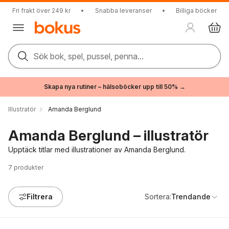
Fri frakt över 249 kr
•
Snabba leveranser
•
Billiga böcker
Sök bok, spel, pussel, penna...
Skapa nya rutiner – hälsoböcker upp till 50% →
Illustratör
Amanda Berglund
Amanda Berglund – illustratör
Upptäck titlar med illustrationer av Amanda Berglund.
7
produkter
Filtrera
Sortera:
Trendande