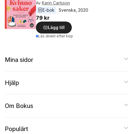
Av
Karin Carlsson
E-bok
Svenska
, 
2020
79 kr
Lägg till
Läs direkt efter köp
Mina sidor
Hjälp
Om Bokus
Populärt