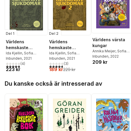
Del 1
Del 2
Världens värsta
Världens
Världens
kungar
hemskaste
hemskaste
Annika Meijer
,
Sofia
sjukdomar
Ida Kjellin
,
Sofia
sjukdomar 2
Ida Kjellin
,
Sofia
Bergström
Inbunden
, 2022
Bergström
Inbunden
, 2021
Bergström
Inbunden
, 2021
209 kr
(
4
)
(
3
)
4,8
utav 5 stjärnor. Totalt antal röster:
4,7
utav 5 stjärnor. Totalt antal röster:
223 kr
189 kr
229 kr
Hoppa över listan
Du kanske också är intresserad av