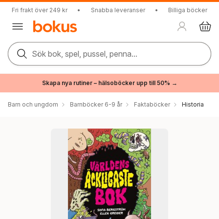
Fri frakt över 249 kr
•
Snabba leveranser
•
Billiga böcker
Sök bok, spel, pussel, penna...
Skapa nya rutiner – hälsoböcker upp till 50% →
Barn och ungdom
Barnböcker 6-9 år
Faktaböcker
Historia