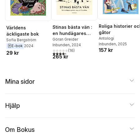
Roliga historier o
Stinas bästa vän :
Världens
gåtor
en hundägares
äckligaste bok
Antologi
glädje, sorg och
Göran Greider
Sofia Bergström
Inbunden
, 2025
Inbunden
, 2024
förundran
E-bok
2024
157 kr
(
16
)
29 kr
4,3
utav 5 stjärnor. Totalt antal röster:
265 kr
Mina sidor
Hjälp
Om Bokus