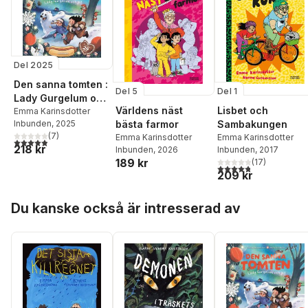
Del 2025
Den sanna tomten :
Del 1
Del 5
Lady Gurgelum och
Lisbet och
Världens näst
jag
Emma Karinsdotter
Sambakungen
Inbunden
, 2025
bästa farmor
(
7
)
Emma Karinsdotter
Emma Karinsdotter
4,9
utav 5 stjärnor. Totalt antal röster:
218 kr
Inbunden
, 2017
Inbunden
, 2026
189 kr
(
17
)
4,8
utav 5 stjärnor. Tota
209 kr
Hoppa över listan
Du kanske också är intresserad av