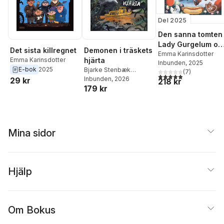
Del 2025
Den sanna tomten 
Lady Gurgelum oc
Det sista killregnet
Demonen i träskets
jag
Emma Karinsdotter
Emma Karinsdotter
hjärta
Inbunden
, 2025
E-bok
2025
Bjarke Stenbæk
(
7
)
4,9
utav 5 stjärnor. Tota
Kristensen
Inbunden
, 2026
29 kr
218 kr
179 kr
Mina sidor
Hjälp
Om Bokus