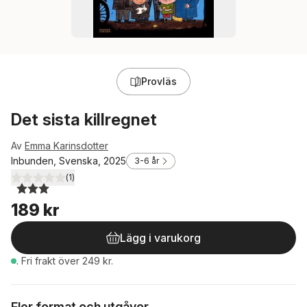
Provläs
Det sista killregnet
Av
Emma Karinsdotter
Inbunden, Svenska, 2025
3-6 år
(
1
)
3,0
utav 5 stjärnor. Totalt antal röster:
189 kr
Lägg i varukorg
.
Fri frakt över 249 kr.
Fler format och utgåvor