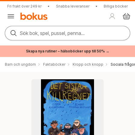
Fri frakt över 249 kr
•
Snabba leveranser
•
Billiga böcker
Sök bok, spel, pussel, penna...
Skapa nya rutiner – hälsoböcker upp till 50% →
Barn och ungdom
Faktaböcker
Kropp och knopp
Sociala frågo