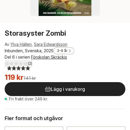
Storasyster Zombi
Av
Ylva Hällen
,
Sara Edwardsson
Inbunden, Svenska, 2025
3-6 år
Del 6 i serien
Förskolan Skräckis
(
2
)
5,0
utav 5 stjärnor. Totalt antal röster:
119 kr
141 kr
Lägg i varukorg
.
Fri frakt över 249 kr.
Fler format och utgåvor