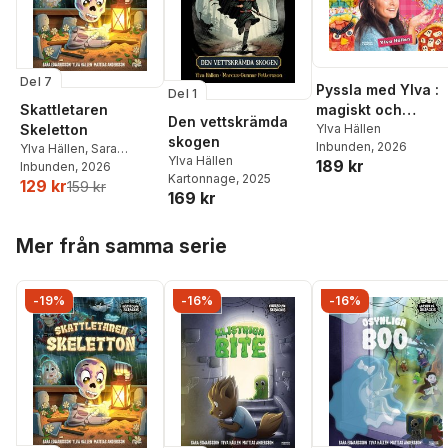
Del 7
Pyssla med Ylva :
Del 1
magiskt och
Skattletaren
Den vettskrämda
mumsigt
Ylva Hällen
Skeletton
skogen
Inbunden
, 2026
Ylva Hällen
,
Sara
Ylva Hällen
189 kr
Edwardsson
Inbunden
, 2026
Kartonnage
, 2025
129 kr
159 kr
169 kr
Hoppa över listan
Mer från samma serie
-19%
-16%
-16%