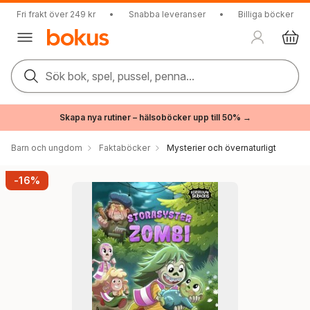
Fri frakt över 249 kr
•
Snabba leveranser
•
Billiga böcker
Sök bok, spel, pussel, penna...
Skapa nya rutiner – hälsoböcker upp till 50% →
Barn och ungdom
Faktaböcker
Mysterier och övernaturligt
-16%