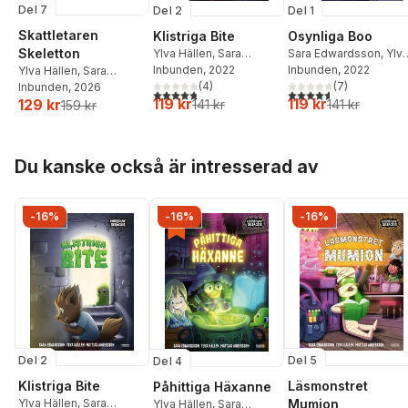
Del 7
Del 2
Del 1
Skattletaren
Klistriga Bite
Osynliga Boo
Skeletton
Ylva Hällen
,
Sara
Sara Edwardsson
,
Ylv
Edwardsson
Inbunden
, 2022
Hällen
Inbunden
, 2022
Ylva Hällen
,
Sara
(
4
)
(
7
)
Edwardsson
Inbunden
, 2026
4,8
utav 5 stjärnor. Totalt antal röster:
4,6
utav 5 stjärnor. Tota
119 kr
119 kr
129 kr
141 kr
141 kr
159 kr
Hoppa över listan
Du kanske också är intresserad av
-16%
-16%
-16%
Del 2
Del 5
Del 4
Klistriga Bite
Läsmonstret
Påhittiga Häxanne
Ylva Hällen
,
Sara
Mumion
Ylva Hällen
,
Sara