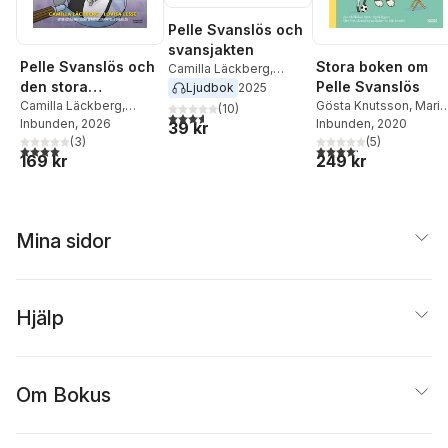
Pelle Svanslös och
svansjakten
Pelle Svanslös och
Stora boken om
Camilla Läckberg
,
den stora
Pelle Svanslös
Gösta Knutsson
Ljudbok
2025
sillstölden
Camilla Läckberg
,
Gösta Knutsson
,
Maria
(
10
)
3,6
utav 5 stjärnor. Totalt antal röster:
Gösta Knutsson
Inbunden
, 2026
Frensborg
Inbunden
, 2020
,
Åsa Rönn
,
39 kr
(
3
)
Michael Rönn
(
5
)
4,0
utav 5 stjärnor. Totalt antal röster:
4,2
utav 5 stjärnor. Tota
169 kr
249 kr
Mina sidor
Hjälp
Om Bokus