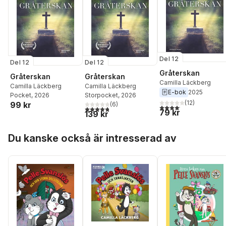
Del 12
Del 12
Del 12
Gråterskan
Gråterskan
Gråterskan
Camilla Läckberg
Camilla Läckberg
Camilla Läckberg
E-bok
2025
Pocket
, 2026
Storpocket
, 2026
(
12
)
99 kr
(
6
)
4,1
utav 5 stjärnor. Total
4,8
utav 5 stjärnor. Totalt antal röster:
79 kr
139 kr
Hoppa över listan
Du kanske också är intresserad av