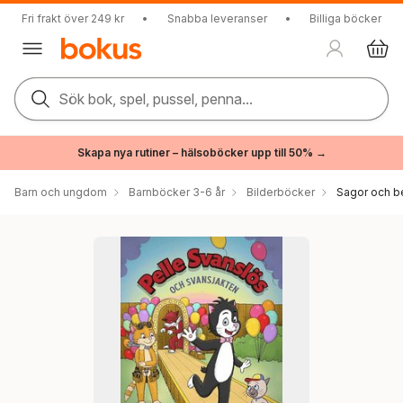
Fri frakt över 249 kr
•
Snabba leveranser
•
Billiga böcker
Sök bok, spel, pussel, penna...
Skapa nya rutiner – hälsoböcker upp till 50% →
Barn och ungdom
Barnböcker 3-6 år
Bilderböcker
Sagor och be