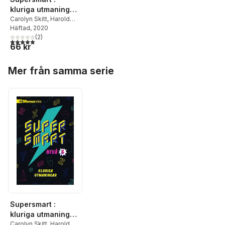
kluriga utmaningar.
Nivå 3
Carolyn Skitt
,
Harold
Gale
Häftad
,
Robert Allen
, 2020
(
2
)
5,0
utav 5 stjärnor. Totalt antal röster:
66 kr
Hoppa över listan
Mer från samma serie
Supersmart :
kluriga utmaningar.
Nivå 3
Carolyn Skitt
,
Harold