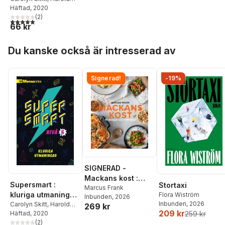
Gale
Häftad
,
Robert Allen
, 2020
(
2
)
5,0
utav 5 stjärnor. Totalt antal röster:
66 kr
Hoppa över listan
Du kanske också är intresserad av
Signerad!
-19%
SIGNERAD -
Mackans kost :
Supersmart :
Stortaxi
Middagar och
Marcus Frank
kluriga utmaningar.
Flora Wiström
Inbunden
, 2026
matlådor
Inbunden
, 2026
Nivå 3
Carolyn Skitt
,
Harold
269 kr
209 kr
259 kr
Gale
Häftad
,
Robert Allen
, 2020
(
2
)