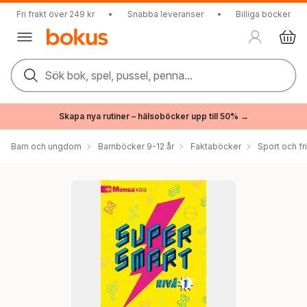
Fri frakt över 249 kr
•
Snabba leveranser
•
Billiga böcker
Sök bok, spel, pussel, penna...
Skapa nya rutiner – hälsoböcker upp till 50% →
Barn och ungdom
Barnböcker 9-12 år
Faktaböcker
Sport och fri