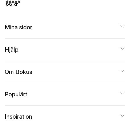
5,0
utav 5 stjärnor. Totalt antal röster:
66 kr
Mina sidor
Hjälp
Om Bokus
Populärt
Inspiration