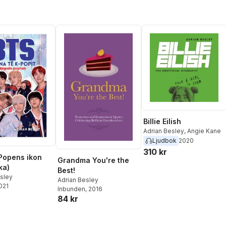
Billie Eilish
Adrian Besley
,
Angie Kane
Ljudbok
2020
310 kr
Popens ikon
Grandma You're the
ka)
Best!
esley
Adrian Besley
2021
Inbunden
, 2016
84 kr