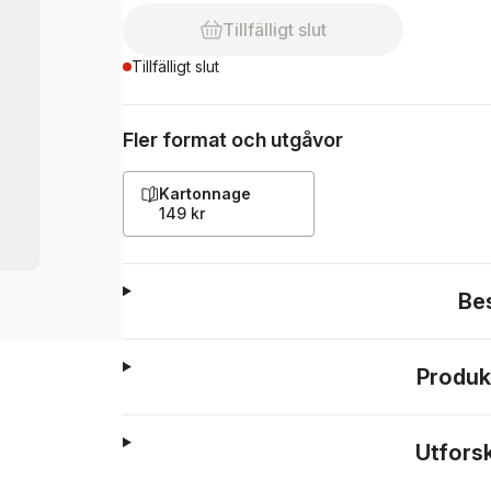
Tillfälligt slut
Tillfälligt slut
Fler format och utgåvor
Kartonnage
149 kr
Be
Produk
Utfors