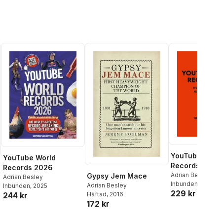
YouTube Worl
YouTube World
Records 2027
Records 2026
Adrian Besley
Gypsy Jem Mace
Adrian Besley
Inbunden
, 2026
Adrian Besley
Inbunden
, 2025
229 kr
Häftad
, 2016
244 kr
172 kr