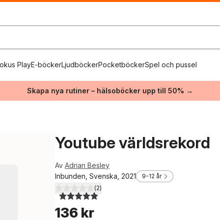
okus Play
E-böcker
Ljudböcker
Pocketböcker
Spel och pussel
Skapa nya rutiner – hälsoböcker upp till 50% →
Youtube världsrekord
Av
Adrian Besley
Inbunden, Svenska, 2021
9-12 år
(
2
)
5,0
utav 5 stjärnor. Totalt antal röster:
136 kr