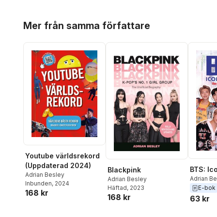
Hoppa över listan
Mer från samma författare
Youtube världsrekord
(Uppdaterad 2024)
BTS: Ic
Blackpink
Adrian Besley
Adrian B
Adrian Besley
Inbunden
, 2024
Häftad
, 2023
E-bok
168 kr
168 kr
63 kr
Hoppa över listan