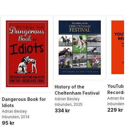
YouTube Worl
History of the
Records 2027
Cheltenham Festival
Adrian Besley
Adrian Besley
Dangerous Book for
Inbunden
, 2026
Inbunden
, 2025
Idiots
229 kr
334 kr
Adrian Besley
Inbunden
, 2014
95 kr