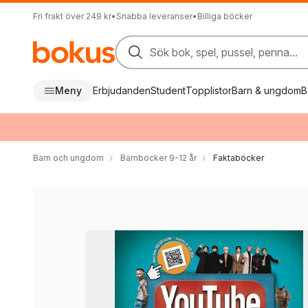
Fri frakt över 249 kr
•
Snabba leveranser
•
Billiga böcker
Sök bok, spel, pussel, penna...
Meny
Erbjudanden
Student
Topplistor
Barn & ungdom
B
Barn och ungdom
Barnböcker 9-12 år
Faktaböcker