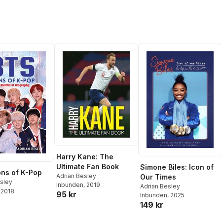
Harry Kane: The
Ultimate Fan Book
Simone Biles: Icon of
ons of K-Pop
Adrian Besley
Our Times
esley
Inbunden
, 2019
Adrian Besley
2018
95 kr
Inbunden
, 2025
149 kr