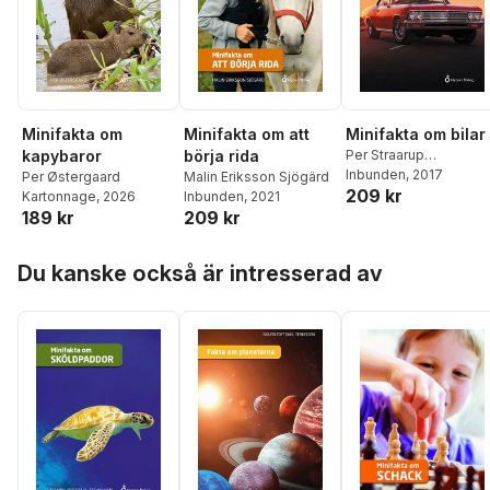
Minifakta om att
Minifakta om
Minifakta om bilar
börja rida
kapybaror
Per Straarup
Søndergaard
Inbunden
, 2017
Malin Eriksson Sjögärd
Per Østergaard
209 kr
Inbunden
, 2021
Kartonnage
, 2026
209 kr
189 kr
Hoppa över listan
Du kanske också är intresserad av