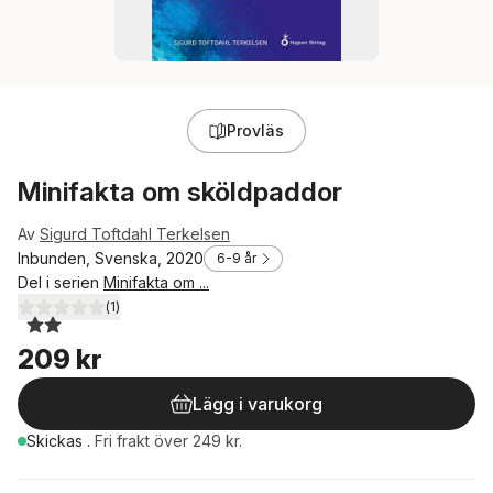
Provläs
Minifakta om sköldpaddor
Av
Sigurd Toftdahl Terkelsen
Inbunden, Svenska, 2020
6-9 år
Del i serien
Minifakta om ...
(
1
)
2,0
utav 5 stjärnor. Totalt antal röster:
209 kr
Lägg i varukorg
Skickas
.
Fri frakt över 249 kr.