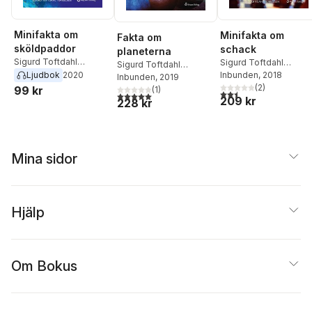
Minifakta om
Minifakta om
Fakta om
sköldpaddor
schack
planeterna
Sigurd Toftdahl
Sigurd Toftdahl
Sigurd Toftdahl
Terkelsen
Terkelsen
Inbunden
, 2018
Ljudbok
2020
Terkelsen
Inbunden
, 2019
(
2
)
99 kr
(
1
)
2,5
utav 5 stjärnor. Tota
5,0
utav 5 stjärnor. Totalt antal röster:
209 kr
228 kr
Mina sidor
Hjälp
Om Bokus