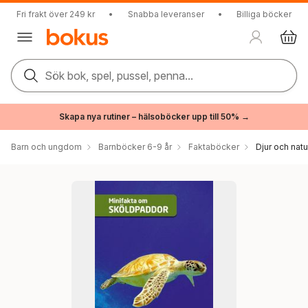
Fri frakt över 249 kr
•
Snabba leveranser
•
Billiga böcker
Sök bok, spel, pussel, penna...
Skapa nya rutiner – hälsoböcker upp till 50% →
Barn och ungdom
Barnböcker 6-9 år
Faktaböcker
Djur och natu