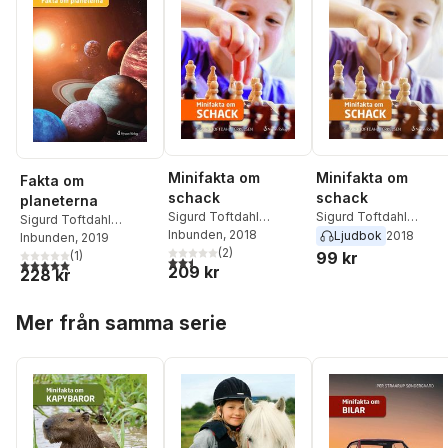
Minifakta om
Minifakta om
Fakta om
schack
schack
planeterna
Sigurd Toftdahl
Sigurd Toftdahl
Sigurd Toftdahl
Terkelsen
Inbunden
, 2018
Terkelsen
Ljudbok
2018
Terkelsen
Inbunden
, 2019
(
2
)
(
1
)
99 kr
2,5
utav 5 stjärnor. Totalt antal röster:
5,0
utav 5 stjärnor. Totalt antal röster:
209 kr
228 kr
Hoppa över listan
Mer från samma serie