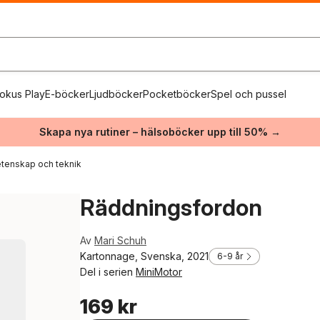
okus Play
E-böcker
Ljudböcker
Pocketböcker
Spel och pussel
Skapa nya rutiner – hälsoböcker upp till 50% →
etenskap och teknik
Räddningsfordon
Av
Mari Schuh
Kartonnage, Svenska, 2021
6-9 år
Del i serien
MiniMotor
169 kr