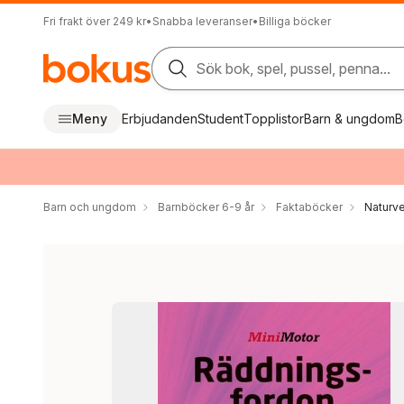
Fri frakt över 249 kr
•
Snabba leveranser
•
Billiga böcker
Sök bok, spel, pussel, penna...
Meny
Erbjudanden
Student
Topplistor
Barn & ungdom
B
Barn och ungdom
Barnböcker 6-9 år
Faktaböcker
Naturv