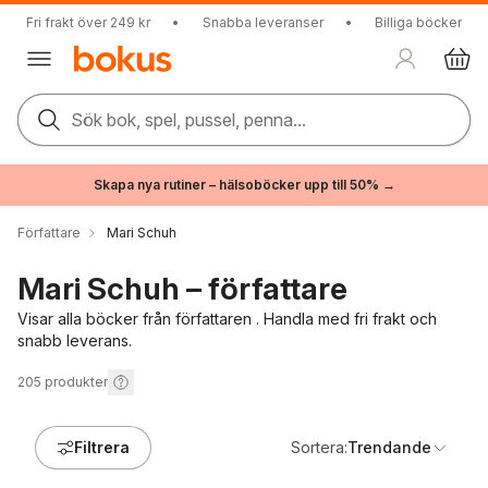
Fri frakt över 249 kr
•
Snabba leveranser
•
Billiga böcker
Sök bok, spel, pussel, penna...
Skapa nya rutiner – hälsoböcker upp till 50% →
Författare
Mari Schuh
Mari Schuh – författare
Visar alla böcker från författaren . Handla med fri frakt och
snabb leverans.
205
produkter
Filtrera
Sortera:
Trendande