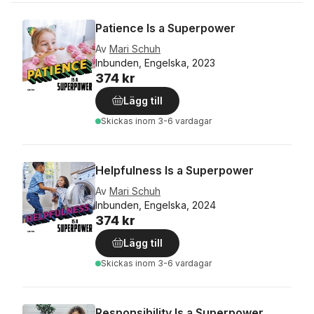
Patience Is a Superpower
Av
Mari Schuh
Inbunden, Engelska, 2023
374 kr
Lägg till
Skickas
inom 3-6 vardagar
Helpfulness Is a Superpower
Av
Mari Schuh
Inbunden, Engelska, 2024
374 kr
Lägg till
Skickas
inom 3-6 vardagar
Responsibility Is a Superpower