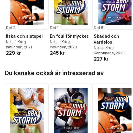
Del 2
Del 1
Del 5
Ilska och slutspel
En foul för mycket
Skadad och
Niklas Krog
Niklas Krog
värdelös
Inbunden
, 2021
Inbunden
, 2020
Niklas Krog
229 kr
245 kr
Kartonnage
, 2023
227 kr
Hoppa över listan
Du kanske också är intresserad av