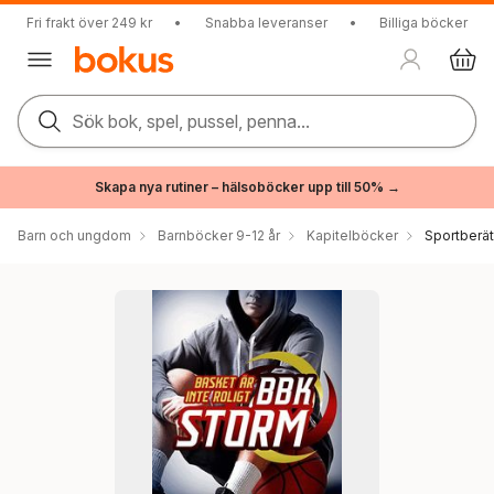
Fri frakt över 249 kr
•
Snabba leveranser
•
Billiga böcker
Sök bok, spel, pussel, penna...
Skapa nya rutiner – hälsoböcker upp till 50% →
Barn och ungdom
Barnböcker 9-12 år
Kapitelböcker
Sportberät