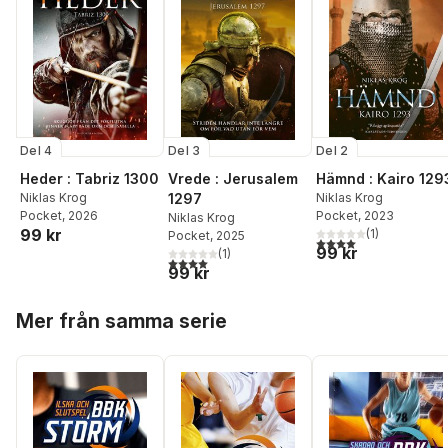
Del 4
Del 3
Del 2
Heder : Tabriz 1300
Vrede : Jerusalem
Hämnd : Kairo 129
Niklas Krog
1297
Niklas Krog
Pocket
, 2026
Pocket
, 2023
Niklas Krog
99 kr
(
1
)
Pocket
, 2025
4,0
utav 5 stjärnor. Tota
99 kr
(
1
)
4,0
utav 5 stjärnor. Totalt antal röster:
99 kr
Hoppa över listan
Mer från samma serie