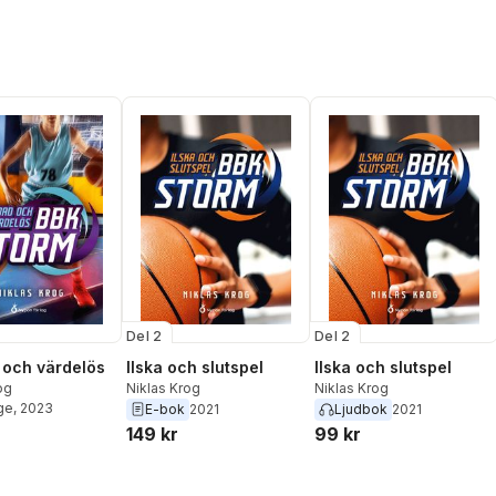
Del 2
Del 2
och värdelös
Ilska och slutspel
Ilska och slutspel
og
Niklas Krog
Niklas Krog
ge
, 2023
E-bok
2021
Ljudbok
2021
149 kr
99 kr