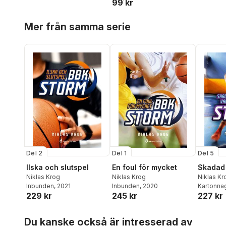
99 kr
Hoppa över listan
Mer från samma serie
Del 2
Del 1
Del 5
Ilska och slutspel
En foul för mycket
Skadad 
Niklas Krog
Niklas Krog
Niklas Kr
Inbunden
, 2021
Inbunden
, 2020
Kartonna
229 kr
245 kr
227 kr
Hoppa över listan
Du kanske också är intresserad av