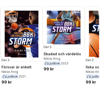
Del 5
Skadad och värdelös
Niklas Krog
Del 3
Del 2
Ljudbok
2023
Försvar är enkelt
Ilska och slut
99 kr
Niklas Krog
Niklas Krog
Ljudbok
2021
Ljudbok
2021
99 kr
99 kr