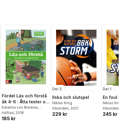
Del 2
Del 1
Fördel Läs och förstå
Ilska och slutspel
En foul för my
åk 4-6 : Åtta texter om
Niklas Krog
Niklas Krog
vänskap och mod
Katarina von Bredow
,
Inbunden
, 2021
Inbunden
, 2020
Kerstin Lundberg Hahn
Häftad
, 2018
,
Pär
229 kr
245 kr
185 kr
Sahlin
,
Sara Persson
,
Niklas
al röster:
Krog