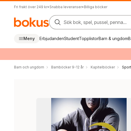
Fri frakt över 249 kr
•
Snabba leveranser
•
Billiga böcker
Sök bok, spel, pussel, penna...
Meny
Erbjudanden
Student
Topplistor
Barn & ungdom
B
Barn och ungdom
Barnböcker 9-12 år
Kapitelböcker
Sport