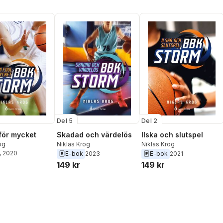
Del 5
Del 2
 för mycket
Skadad och värdelös
Ilska och slutspel
og
Niklas Krog
Niklas Krog
, 2020
E-bok
2023
E-bok
2021
149 kr
149 kr