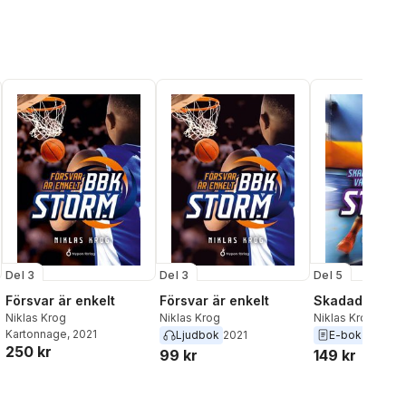
Del 3
Del 3
Del 5
Försvar är enkelt
Försvar är enkelt
Skadad och v
Niklas Krog
Niklas Krog
Niklas Krog
Kartonnage
, 2021
Ljudbok
2021
E-bok
2023
250 kr
99 kr
149 kr