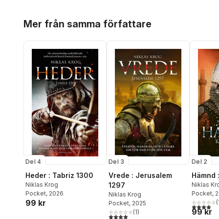
Hoppa över listan
Mer från samma författare
Del 4
Del 3
Del 2
Heder : Tabriz 1300
Vrede : Jerusalem
Hämnd :
Niklas Krog
1297
Niklas Kr
Pocket
, 2026
Pocket
, 
Niklas Krog
99 kr
(
Pocket
, 2025
4,0
utav 5 
99 kr
(
1
)
4,0
utav 5 stjärnor. Totalt antal röster: