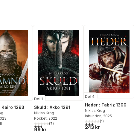
Del 4
Del 1
Heder : Tabriz 1300
 Kairo 1293
Skuld : Akko 1291
Niklas Krog
og
Niklas Krog
Inbunden
, 2025
2023
Pocket
, 2022
(
1
)
1
)
(
7
)
3,0
utav 5 stjärnor. Totalt ant
stjärnor. Totalt antal röster:
2,7
utav 5 stjärnor. Totalt antal röster:
243 kr
99 kr