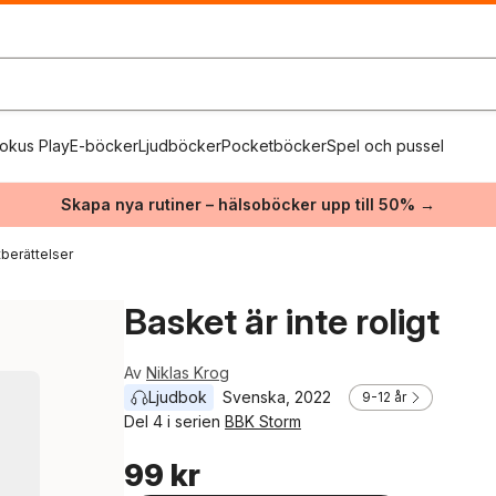
okus Play
E-böcker
Ljudböcker
Pocketböcker
Spel och pussel
Skapa nya rutiner – hälsoböcker upp till 50% →
berättelser
Basket är inte roligt
Av
Niklas Krog
Ljudbok
Svenska
, 
2022
9-12 år
Del 4 i serien
BBK Storm
99 kr