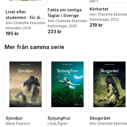
Del 1
Körkortet
Fakta om vanliga
Livet efter
Ann-Charlotte Ekenst
fåglar i Sverige
studenten : för dig
Kartonnage
, 2022
Ann-Charlotte Ekensten
som gått anpassad
Ann-Charlotte Ekensten
219 kr
Kartonnage
, 2025
Inbunden
, 2025
skola
223 kr
195 kr
Hoppa över listan
Mer från samma serie
Sjöodjur
Sjöjungfrur
Skogsrået
Marie Pearson
Linda Ågren
Ann-Charlotte Ekenst