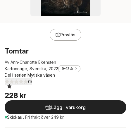
Provläs
Tomtar
Av
Ann-Charlotte Ekensten
Kartonnage, Svenska, 2022
9-12 år
Del i serien
Mytiska väsen
(
1
)
1,0
utav 5 stjärnor. Totalt antal röster:
228 kr
Lägg i varukorg
Skickas
.
Fri frakt över 249 kr.