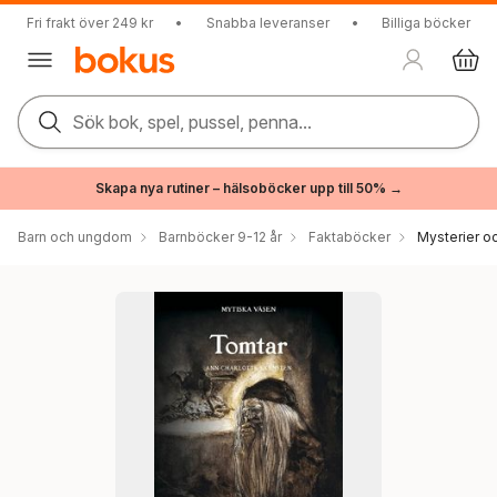
Fri frakt över 249 kr
•
Snabba leveranser
•
Billiga böcker
Sök bok, spel, pussel, penna...
Skapa nya rutiner – hälsoböcker upp till 50% →
Barn och ungdom
Barnböcker 9-12 år
Faktaböcker
Mysterier oc