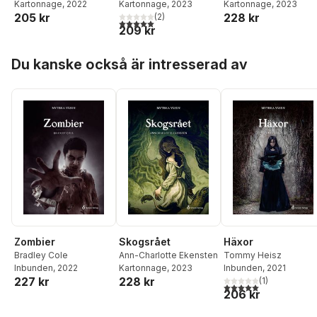
Kartonnage
, 2022
Kartonnage
, 2023
Kartonnage
, 2023
205 kr
228 kr
(
2
)
5,0
utav 5 stjärnor. Totalt antal röster:
209 kr
Hoppa över listan
Du kanske också är intresserad av
Skogsrået
Häxor
Zombier
Ann-Charlotte Ekensten
Tommy Heisz
Bradley Cole
Kartonnage
, 2023
Inbunden
, 2021
Inbunden
, 2022
228 kr
227 kr
(
1
)
5,0
utav 5 stjärnor. Tota
206 kr