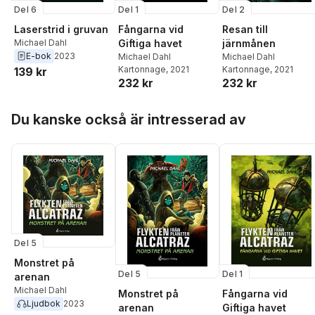
Del 6
Del 1
Del 2
Laserstrid i gruvan
Fångarna vid
Resan till
Michael Dahl
Giftiga havet
järnmånen
E-bok
2023
Michael Dahl
Michael Dahl
Kartonnage
, 2021
Kartonnage
, 2021
139 kr
232 kr
232 kr
Hoppa över listan
Du kanske också är intresserad av
Del 5
Monstret på
Del 5
Del 1
arenan
Michael Dahl
Monstret på
Fångarna vid
Ljudbok
2023
arenan
Giftiga havet