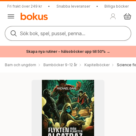
Fri frakt över 249 kr
•
Snabba leveranser
•
Billiga böcker
Sök bok, spel, pussel, penna...
Skapa nya rutiner – hälsoböcker upp till 50% →
Barn och ungdom
Barnböcker 9-12 år
Kapitelböcker
Science fi