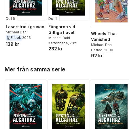
Del 6
Del 1
Laserstrid i gruvan
Fångarna vid
Michael Dahl
Giftiga havet
Wheels That
E-bok
2023
Michael Dahl
Vanished
Kartonnage
, 2021
139 kr
Michael Dahl
232 kr
Häftad
, 2000
92 kr
Hoppa över listan
Mer från samma serie