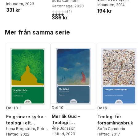
Sofia Camnerin
Inbunden
, 2023
Andreas W Andersson
Inbunden
, 2014
Kartonnage
, 2020
331 kr
194 kr
Sofia Camnerin
,
(
2
)
4,0
utav 5 stjärnor. Totalt antal röster:
Madeleine Fredell
,
KG
386 kr
Hammar
,
Julia Rydber
Nils-Eije Stävare
,
Dani
Hoppa över listan
Mer från samma serie
Öhrvall
Del 10
Del 6
Del 13
Mer lik Gud –
Teologi för
En grönare kyrka :
Teologi i
församlingsbruk
teologi i ett
antropocen
Åke Jonsson
Sofia Camnerin
nödläge
Lena Bergström
,
Petra
Häftad
, 2020
Häftad
, 2017
Carlsson
Häftad
, 2022
,
Sune