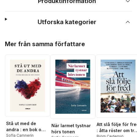
Produktinformation
Utforska kategorier
Hoppa över listan
Mer från samma författare
Stå ut med de
Att slå följe för fr
När larmet tystnar
andra : en bok om
: åtta röster om tro
hörs tonen
kärlek och enhet
Sofia Camnerin
och handling
Björn Cedersjö
,