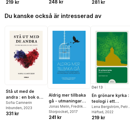
248 kr
281 kr
219 kr
Fahlgren
Hoppa över listan
Du kanske också är intresserad av
Del 13
Stå ut med de
Aldrig mer tillbaka
En grönare kyrka :
andra : en bok om
gå - utmaningar
teologi i ett
kärlek och enhet
Sofia Camnerin
från anabaptismen,
Jonas Melin
,
Fredrik
nödläge
Lena Bergström
,
Petra
Inbunden
, 2023
Wenell
Storpocket
,
David Willgren
, 2017
,
Carlsson
Häftad
, 2022
,
Sune
reformationens
331 kr
241 kr
Anna Enberg
,
Lennart
219 kr
Fahlgren
frikyrkorörelse
Johansson
,
Annika
Wilzén
,
Eleonore