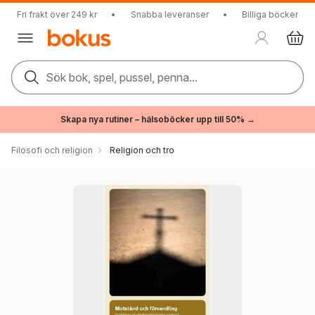
Fri frakt över 249 kr
•
Snabba leveranser
•
Billiga böcker
Sök bok, spel, pussel, penna...
Skapa nya rutiner – hälsoböcker upp till 50% →
Filosofi och religion
Religion och tro